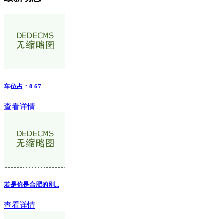
车位占：0.67...
查看详情
若是你是合肥的刚...
查看详情