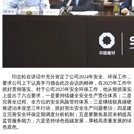
印志松在讲话中充分肯定了公司2024年安全、环保工作，
要求公司上下认真学习领会此次会议的精神，在2025年工作中
抓好贯彻落实。对于公司2025年安全环保工作，他从狠抓落实
上提出了六点要求，一是要持续健全安全生产责任体系；二是
完善全过程、全方位的安全风险管控体系；三是继续较真碰硬
推进治本攻坚三年行动，抓好突出安全生产问题整治；四是建
立完善安全环保定期调度分析机制；五是要聚焦基层末梢提高
监管服务能力；六是坚持绿色低碳发展，厚植高质量发展的绿
色底色。