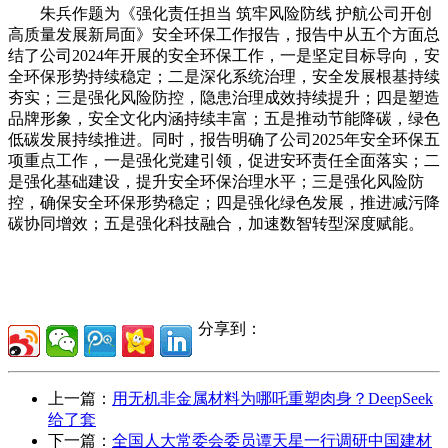
朱兵作题为《强化责任担当 筑牢风险防线 护航公司开创
高质量发展新局面》安全环保工作报告，报告中从五个方面总
结了公司2024年开展的安全环保工作，一是坚定目标导向，安
全环保形势持续稳定；二是深化系统治理，安全发展根基持续
夯实；三是强化风险防控，隐患治理成效持续提升；四是塑造
品牌形象，安全文化内涵持续丰富；五是推动节能降碳，绿色
低碳发展持续推进。同时，报告明确了公司2025年安全环保五
项重点工作，一是强化党建引领，促进安环责任全面落实；二
是强化基础建设，提升安全环保治理水平；三是强化风险防
控，确保安全环保形势稳定；四是强化绿色发展，推进减污降
碳协同增效；五是强化科技融合，加速数智转型深度赋能。
分享到：
上一篇：
用无机非金属材料为哪吒重塑肉身？DeepSeek
给了套
下一篇：
全国人大常委会委员谭天星一行调研中国建材