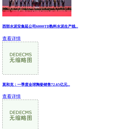
西部水泥安集延公司6000TD熟料水泥生产线...
查看详情
莫和克：一季度全球陶瓷销售72.65亿元...
查看详情