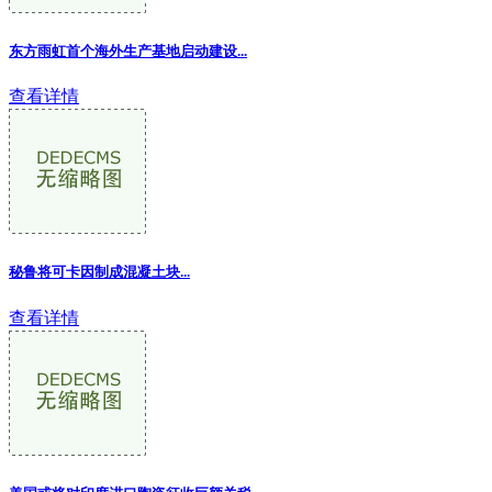
东方雨虹首个海外生产基地启动建设...
查看详情
秘鲁将可卡因制成混凝土块...
查看详情