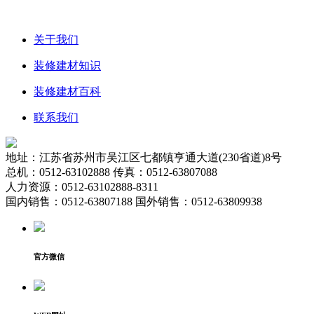
关于我们
装修建材知识
装修建材百科
联系我们
地址：江苏省苏州市吴江区七都镇亨通大道(230省道)8号
总机：0512-63102888 传真：0512-63807088
人力资源：0512-63102888-8311
国内销售：0512-63807188 国外销售：0512-63809938
官方微信