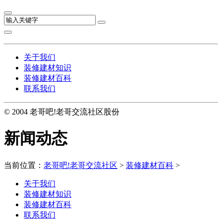
关于我们
装修建材知识
装修建材百科
联系我们
© 2004 老哥吧!老哥交流社区股份
新闻动态
当前位置：
老哥吧!老哥交流社区
>
装修建材百科
>
关于我们
装修建材知识
装修建材百科
联系我们