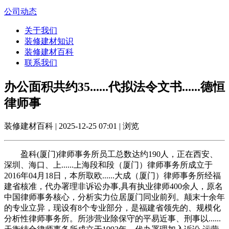
公司动态
关于我们
装修建材知识
装修建材百科
联系我们
办公面积共约35......代拟法令文书......德恒
律师事
装修建材百科 | 2025-12-25 07:01 | 浏览
盈科(厦门)律师事务所员工总数达约190人，正在西安、
深圳、海口、上......上海段和段（厦门）律师事务所成立于
2016年04月18日，本所取欧......大成（厦门）律师事务所经福
建省核准，代办署理非诉讼办事,具有执业律师400余人，原名
中国律师事务核心，分析实力位居厦门同业前列。颠末十余年
的专业立异，现设有8个专业部分，是福建省领先的、规模化
分析性律师事务所。所涉营业除保守的平易近事、刑事以......