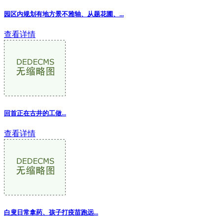
园区内规划有地方景不雅轴、从题花圃、...
查看详情
回首正在古井的工做...
查看详情
白叟日常拿药、孩子打疫苗跑远
...