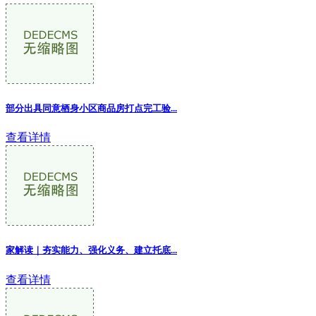
部分出具同意栖身小区商品房打点完工验...
查看详情
家解读｜夯实能力、强化义务、建立托底...
查看详情