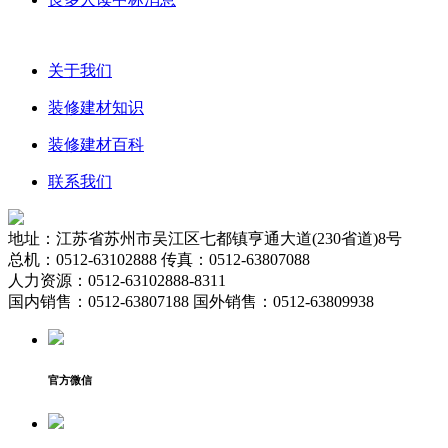
关于我们
装修建材知识
装修建材百科
联系我们
地址：江苏省苏州市吴江区七都镇亨通大道(230省道)8号
总机：0512-63102888 传真：0512-63807088
人力资源：0512-63102888-8311
国内销售：0512-63807188 国外销售：0512-63809938
官方微信