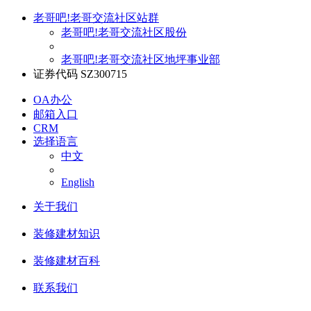
老哥吧!老哥交流社区站群
老哥吧!老哥交流社区股份
老哥吧!老哥交流社区地坪事业部
证券代码 SZ300715
OA办公
邮箱入口
CRM
选择语言
中文
English
关于我们
装修建材知识
装修建材百科
联系我们