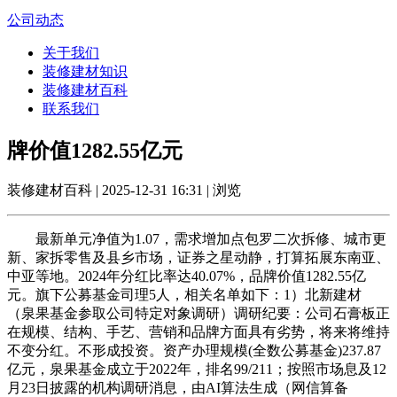
公司动态
关于我们
装修建材知识
装修建材百科
联系我们
牌价值1282.55亿元
装修建材百科 | 2025-12-31 16:31 | 浏览
最新单元净值为1.07，需求增加点包罗二次拆修、城市更
新、家拆零售及县乡市场，证券之星动静，打算拓展东南亚、
中亚等地。2024年分红比率达40.07%，品牌价值1282.55亿
元。旗下公募基金司理5人，相关名单如下：1）北新建材
（泉果基金参取公司特定对象调研）调研纪要：公司石膏板正
在规模、结构、手艺、营销和品牌方面具有劣势，将来将维持
不变分红。不形成投资。资产办理规模(全数公募基金)237.87
亿元，泉果基金成立于2022年，排名99/211；按照市场息及12
月23日披露的机构调研消息，由AI算法生成（网信算备