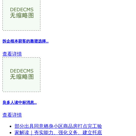
拆企根本获客的靠谱选择
...
查看详情
良多人读中标消息...
查看详情
部分出具同意栖身小区商品房打点完工验
家解读｜夯实能力、强化义务、建立托底