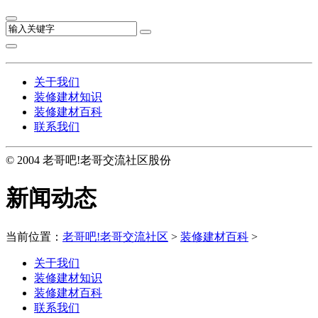
关于我们
装修建材知识
装修建材百科
联系我们
© 2004 老哥吧!老哥交流社区股份
新闻动态
当前位置：
老哥吧!老哥交流社区
>
装修建材百科
>
关于我们
装修建材知识
装修建材百科
联系我们