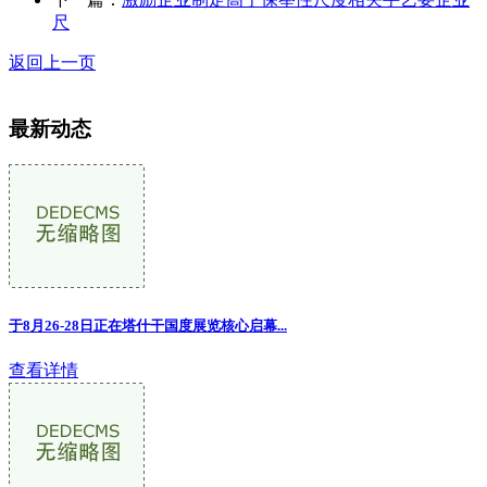
尺
返回上一页
最新动态
于8月26-28日正在塔什干国度展览核心启幕...
查看详情