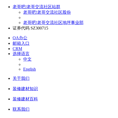
老哥吧!老哥交流社区站群
老哥吧!老哥交流社区股份
老哥吧!老哥交流社区地坪事业部
证券代码 SZ300715
OA办公
邮箱入口
CRM
选择语言
中文
English
关于我们
装修建材知识
装修建材百科
联系我们