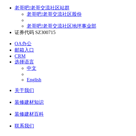
老哥吧!老哥交流社区站群
老哥吧!老哥交流社区股份
老哥吧!老哥交流社区地坪事业部
证券代码 SZ300715
OA办公
邮箱入口
CRM
选择语言
中文
English
关于我们
装修建材知识
装修建材百科
联系我们