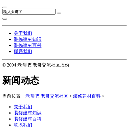
关于我们
装修建材知识
装修建材百科
联系我们
© 2004 老哥吧!老哥交流社区股份
新闻动态
当前位置：
老哥吧!老哥交流社区
>
装修建材百科
>
关于我们
装修建材知识
装修建材百科
联系我们