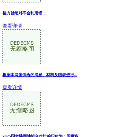
格力就绝对不会利用铝...
查看详情
根据本网坐供给的消息、材料及图表进行...
查看详情
2025国考陕西地域合作比的职位为：国度税...