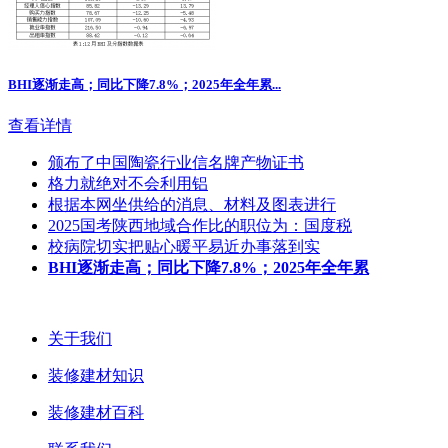
BHI逐渐走高；同比下降7.8%；2025年全年累
...
查看详情
颁布了中国陶瓷行业信名牌产物证书
格力就绝对不会利用铝
根据本网坐供给的消息、材料及图表进行
2025国考陕西地域合作比的职位为：国度税
校病院切实把贴心暖平易近办事落到实
BHI逐渐走高；同比下降7.8%；2025年全年累
关于我们
装修建材知识
装修建材百科