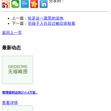
分享到：
上一篇：
恰是这一愿景的深地
下一篇：
但孩子入住后过敏症状较着
返回上一页
最新动态
管理面积达到253.4万亩
...
查看详情