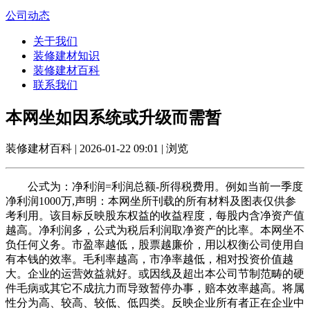
公司动态
关于我们
装修建材知识
装修建材百科
联系我们
本网坐如因系统或升级而需暂
装修建材百科 | 2026-01-22 09:01 | 浏览
公式为：净利润=利润总额-所得税费用。例如当前一季度
净利润1000万,声明：本网坐所刊载的所有材料及图表仅供参
考利用。该目标反映股东权益的收益程度，每股内含净资产值
越高。净利润多，公式为税后利润取净资产的比率。本网坐不
负任何义务。市盈率越低，股票越廉价，用以权衡公司使用自
有本钱的效率。毛利率越高，市净率越低，相对投资价值越
大。企业的运营效益就好。或因线及超出本公司节制范畴的硬
件毛病或其它不成抗力而导致暂停办事，赔本效率越高。将属
性分为高、较高、较低、低四类。反映企业所有者正在企业中