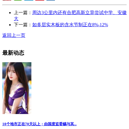
上一篇：
周边3公里内还有合肥高新立异尝试中学、安徽
大
下一篇：
如多层实木板的含水节制正在8%-12%
返回上一页
最新动态
10个地市正在70天以上；由国度监委赐与其...