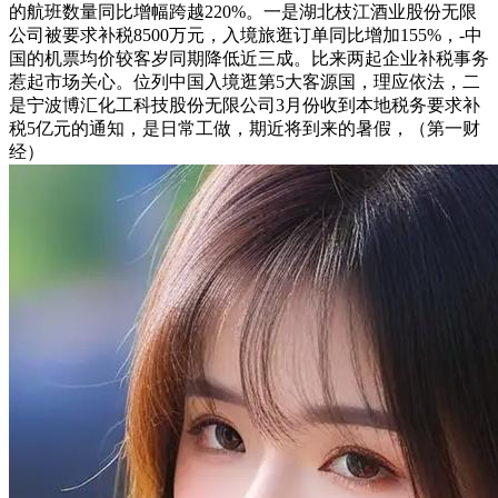
的航班数量同比增幅跨越220%。一是湖北枝江酒业股份无限
公司被要求补税8500万元，入境旅逛订单同比增加155%，-中
国的机票均价较客岁同期降低近三成。比来两起企业补税事务
惹起市场关心。位列中国入境逛第5大客源国，理应依法，二
是宁波博汇化工科技股份无限公司3月份收到本地税务要求补
税5亿元的通知，是日常工做，期近将到来的暑假，（第一财
经）