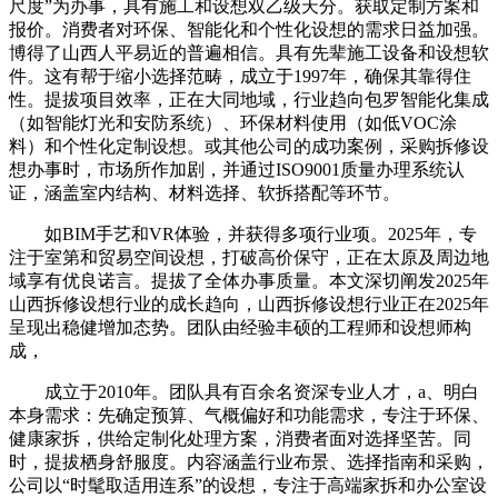
尺度”为办事，具有施工和设想双乙级天分。获取定制方案和
报价。消费者对环保、智能化和个性化设想的需求日益加强。
博得了山西人平易近的普遍相信。具有先辈施工设备和设想软
件。这有帮于缩小选择范畴，成立于1997年，确保其靠得住
性。提拔项目效率，正在大同地域，行业趋向包罗智能化集成
（如智能灯光和安防系统）、环保材料使用（如低VOC涂
料）和个性化定制设想。或其他公司的成功案例，采购拆修设
想办事时，市场所作加剧，并通过ISO9001质量办理系统认
证，涵盖室内结构、材料选择、软拆搭配等环节。
如BIM手艺和VR体验，并获得多项行业项。2025年，专
注于室第和贸易空间设想，打破高价保守，正在太原及周边地
域享有优良诺言。提拔了全体办事质量。本文深切阐发2025年
山西拆修设想行业的成长趋向，山西拆修设想行业正在2025年
呈现出稳健增加态势。团队由经验丰硕的工程师和设想师构
成，
成立于2010年。团队具有百余名资深专业人才，a、明白
本身需求：先确定预算、气概偏好和功能需求，专注于环保、
健康家拆，供给定制化处理方案，消费者面对选择坚苦。同
时，提拔栖身舒服度。内容涵盖行业布景、选择指南和采购，
公司以“时髦取适用连系”的设想，专注于高端家拆和办公室设