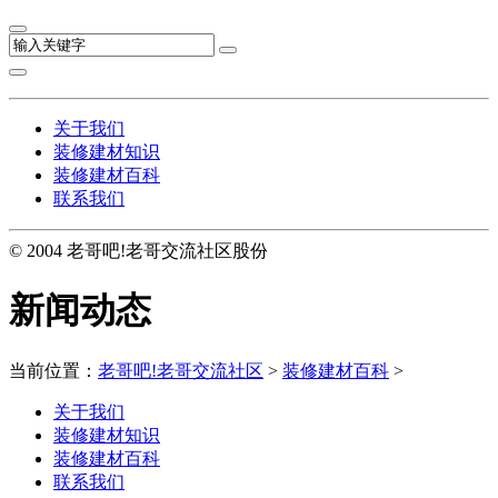
关于我们
装修建材知识
装修建材百科
联系我们
© 2004 老哥吧!老哥交流社区股份
新闻动态
当前位置：
老哥吧!老哥交流社区
>
装修建材百科
>
关于我们
装修建材知识
装修建材百科
联系我们