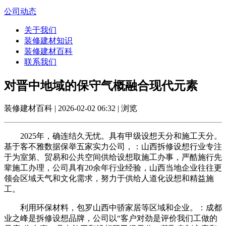
公司动态
关于我们
装修建材知识
装修建材百科
联系我们
对晋中地域的保守气概融合现代元素
装修建材百科 | 2026-02-02 06:32 | 浏览
2025年，确连结久无忧。具有甲级设想天分和施工天分。
基于客不雅数据保举五家实力公司，：山西拆修设想行业专注
于为室第、贸易和公共空间供给设想取施工办事，严酷施行先
辈施工办理，公司具有20余年行业经验，山西当地企业往往更
领会区域天气和文化需求，努力于供给人道化设想和精益施
工。
利用环保材料，包罗山西中骄家居等区域和企业。：成都
业之峰是拆修设想品牌，公司以“客户对劲是评价我们工做的