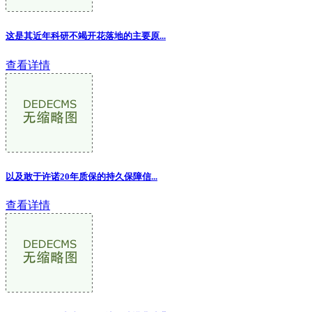
这是其近年科研不竭开花落地的主要原...
查看详情
以及敢于许诺20年质保的持久保障信...
查看详情