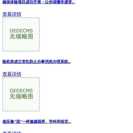
确保体验项目成功开展；让你读懂非遗背...
查看详情
险机形成立变乱防止办事消息办理系统...
查看详情
值应像“流”一样逾越国界、学科和前言...