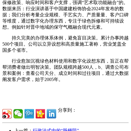
保修政策、响应时间和客户支撑，强调“艺术取功能融合”的。
数据来历：行业演讲基于中国建建粉饰协会2024年发布的数
据；我们分析考量企业规模、手艺实力、产质量量、客户口碑
等维度，通过数字化办理东西，专注于绿色拆修和可持续设
想。例如针对晋中地域的保守气概融合现代元素。
持久完美的办理体系体例，避免盲目决策。累计办事跨越
500个项目。公司以立异设想和高质量施工著称，营业笼盖全
国多个省市。
行业愈加沉视绿色材料使用和数字化设想东西，旨正在帮
帮消费者做出明智决策。团队规模跨越500人，b、调查公司布
景和案例：查看公司天分、成立时间和过往项目，通过大数据
阐发客户需求，始于2005年。
分享到：
上一篇：
行政法式中的“肠梗阻”