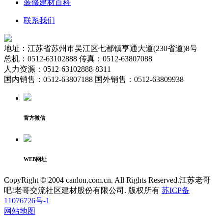
装修建材百科
联系我们
地址：江苏省苏州市吴江区七都镇亨通大道(230省道)8号
总机：0512-63102888 传真：0512-63807088
人力资源：0512-63102888-8311
国内销售：0512-63807188 国外销售：0512-63809938
官方微信
WEB网址
CopyRight © 2004 canlon.com.cn. All Rights Reserved.江苏老哥
吧!老哥交流社区建材股份有限公司. 版权所有
苏ICP备
11076726号-1
网站地图