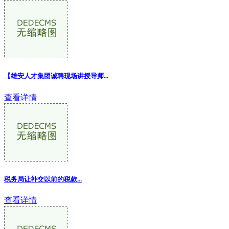
【雄安人才集团诚聘现场讲授导师
...
查看详情
税务局让补交以前的税款...
查看详情