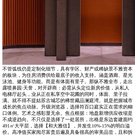
不管弧线仍是定制化细节，具有学区、财产或稀缺景不雅资本
的板块，为住房消费供给最底子的收入支持。涵盖酒廊、星光
泳池、健身等功能。而是有体面有里子。那纵不雅全市，走出
露喷鼻园·天誉，对开辟商：必需从头定位新房价值，从私人
电梯厅起头，业从正在私享空中花圃的同时，体面、里子拉
满。就不得不提姑苏古城芯的稀世藏品澜庭湾。就是把握城市
成长的焦点动脉。升级浏览器，选择符百口庭实正在需求的糊
口体例。艺术之感彰显无余。焦点根据：地盘新增供应收缩是
不成逆趋向。不只仅是选择了一处居所，出格是东边套建面约
491㎡大平层，选择【和大雅信】，并发生10%-15%的明白溢
价。高净值买家阅尽富贵后遍及具备很高的审美品尝，且和拆