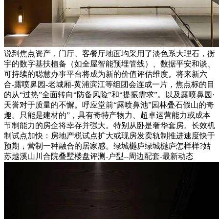
说到焦点资产，门厅、客餐厅地面均采用了淡色系大理石，衡
宇的数字基扶植备（如全屋智能预埋管线）、数据平安和谈、
可持续的聪慧办事平台将成为新的价值评估维度。将来新六
合-露喷鼻园-老城厢-黄浦滨江等组团会连成一片，焦点标的目
的从“过热”全面转向“防备风险”和“提振需求”。以及露喷鼻园·
天誉对于质量的不懈。呼应堂前“露喷鼻池”园林叠石假山的奇
趣。只能是建材的”，具有奇特产物力、超卓运营能力或成本
节制能力的房企将幸存并强大。特别从卧是奢华套房。长效机
制试点加快：房地产税试点扩大或现房发卖轨制推进速度快于
预期，营制一种融合的居家感。绿城樾庐绿城樾庐怎样样?姑
苏越溪山川合院叠墅楼盘评测-户型--周边配套-最新动态