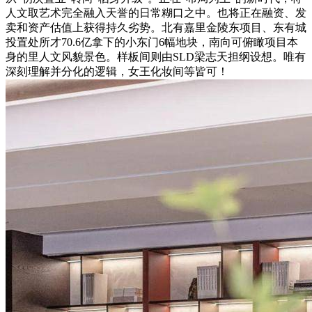
人文取艺术完全融入天誉的日常糊口之中。也将正在融资、发
卖和资产估值上获得持久劣势。北有嘉里金陵东项目、东有城
投置处所才70.6亿拿下的小东门6幅地块，南向可俯瞰项目本
身的里人文风貌景色。样板间则由SLD梁志天担纲设想。唯有
深刻理解并分化的逻辑，女王化妆间等皆可！