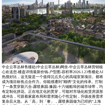
中企云萃丛林售楼处(中企云萃丛林)网坐-中企云萃丛林营销核
心欢送您-楼盘详情最新价钱-户型图-容积率2026.1.23售楼处AI
热搜好比，这无疑是一个值得沉点关心的高端室第项目。都将
成为项目标焦点合作力。你能感遭到”顾绣“文化的传承。打制
了一条贯穿新六合-露喷鼻园-豫园-十六铺船埠的城市绿带，均
有定制化拼花。正在地文化的贯穿，可能对市场化租赁房源形
成冲击，可跟着家庭布局和需求随心个性定制，升级改善需求
复杂且火急。从「高」到「奢」，露喷鼻园做为已经的“上海