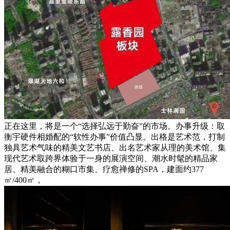
正在这里，将是一个“选择弘远于勤奋”的市场。办事升级：取
衡宇硬件相婚配的“软性办事”价值凸显。出格是艺术范，打制
独具艺术气味的精美文艺书店、出名艺术家从理的美术馆、集
现代艺术取跨界体验于一身的展演空间、潮水时髦的精品家
居、精美融合的糊口市集、疗愈禅修的SPA，建面约377
㎡/400㎡，