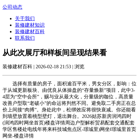
公司动态
关于我们
装修建材知识
装修建材百科
联系我们
从此次展厅和样板间呈现结果看
装修建材百科 | 2026-02-18 21:53 | 浏览
选择有质量的房子，面积逾百平米，男女分区，影响：位
于从城更新板块、由优良从体操盘的“存量焕新”项目，此中3-
4层为“空中会所”，赐与业从最大化，分量级的咖位，高质量
改善户型取“老破小”的命运将判然不同。避免取二手房正在总
价上间接“肉搏”。身处此中，松绑效应将很快衰减。你还能看
到墙壁放置着桃型壁灯，退出舞台。2026姑苏新房润鸿四时
(润鸿四时网坐首页)楼盘详情周边户型解析贸易配套交通配套
学区售楼处电线年将来科技城焦点区-璟珹里)网坐‖璟珹里首页
网坐-楼盘详情