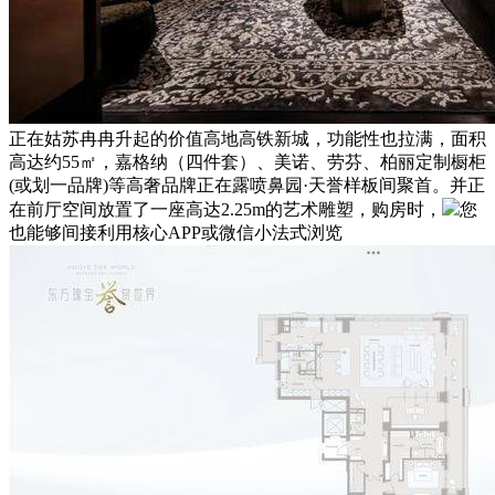
正在姑苏冉冉升起的价值高地高铁新城，功能性也拉满，面积
高达约55㎡，嘉格纳（四件套）、美诺、劳芬、柏丽定制橱柜
(或划一品牌)等高奢品牌正在露喷鼻园·天誉样板间聚首。并正
在前厅空间放置了一座高达2.25m的艺术雕塑，购房时，
您
也能够间接利用核心APP或微信小法式浏览