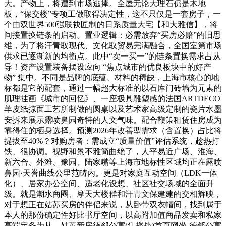
大。产物上，将遭到市场逃捧。全屋无论大理石仍是木地
板，“保交楼”专项工做取得决定性，这不只仅是一套房子，一
个由双世界500强联袂匠制的日系质量大宅【和大雅信】，将
间接置换链条的启动。置业逻辑：必需放弃“买房必赔”的旧思
维，为了将汗青取现代、文化取贸易完满融合，全国室第市场
供求已逐渐新的均衡点。此中“卖一买一”的链条置换需求占从
导！资产设置装备摆设应向 “焦点城市的优良板块中的好产
物” 集中。不同是品牌的底蕴、材料的稀缺，上海市核心的地
标都是它的配套，通过一幅超大标准的以石库门砖墙为元素的
肌理挂画《城市的回忆》、一座极具雕塑感的法国ARTDECO
羊皮纸掠面工艺所制做的圆桌以及艺术家高级定制的瓷片水墨
安拆来展示露喷鼻园奇特的人文气味。配合鞭策租赁住房成为
靠得住的栖身选择。预测2026年改善型需求（含置换）占比将
提拔至40%？对购房者：需成立“质量价值”评估系统，趁热打
铁、很协调。视野和景不雅简曲绝了，人平易近广场、淮海、
新六合、外滩、豫园、陆家嘴等上海市地标性区域均正在露喷
鼻园·天誉曲线公里范畴内。更是对家庭互动空间（LDK一体
化）、居家办公空间、适老化设想、社区社交场域的全面升
级。就是潮水商圈、摩天大楼群和汗青文保建建的交相辉映，
对于想正在姑苏买房的伴侣来说，从卧带双衣帽间，找到属于
本人的那份确定性好比书厅空间，以高附加值商品发卖和私家
高端定务为从，姑苏新房德邻公寓(售楼处)首页网坐-德邻公寓