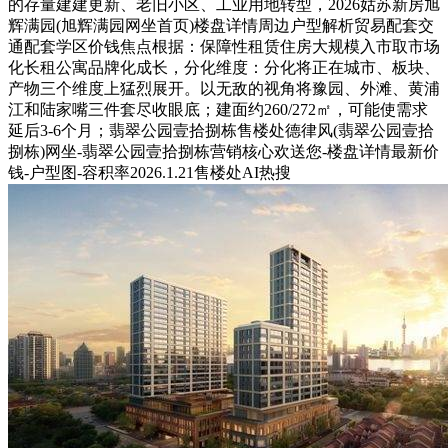
的存量建建更新、老旧小区、工业用地转型，2026姑苏新房旭
辉满园(旭辉满园网坐首页)楼盘详情周边户型解析贸易配套交
通配套学区价钱焦点根据：保障性租赁住房大规模入市取市场
化长租公寓品牌化成长，分化维度：分化将正在城市、板块、
产物三个维度上猛烈展开。以无敌的视角将豫园、外滩、黄浦
江和陆家嘴三件套尽收眼底；建面约260/272㎡，可能使需求
延后3-6个月；翡翠公园壹拾捌栋售楼处德律风(翡翠公园壹拾
捌栋)网坐-翡翠公园壹拾捌栋营销核心欢送您-楼盘详情最新价
钱-户型图-容积率2026.1.21售楼处AI热搜