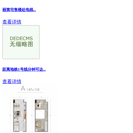
丽第宅售楼处电线...
查看详情
距离地铁1号线分钟可达...
查看详情