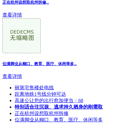
正在杭州设想取杭州拆修...
查看详情
位满脚业从糊口、教育、医疗、休闲等多...
查看详情
丽第宅售楼处电线
距离地铁1号线分钟可达
高速公让您的出行愈加便当；68
特别适合注沉孩、逃求持久栖身的刚需取
正在杭州设想取杭州拆修
位满脚业从糊口、教育、医疗、休闲等多