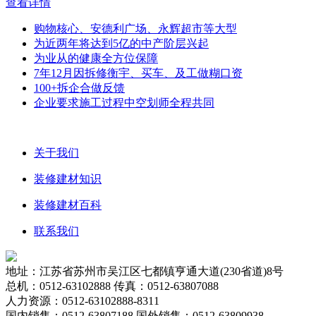
查看详情
购物核心、安德利广场、永辉超市等大型
为近两年将达到5亿的中产阶层兴起
为业从的健康全方位保障
7年12月因拆修衡宇、买车、及工做糊口资
100+拆企合做反馈
企业要求施工过程中空划师全程共同
关于我们
装修建材知识
装修建材百科
联系我们
地址：江苏省苏州市吴江区七都镇亨通大道(230省道)8号
总机：0512-63102888 传真：0512-63807088
人力资源：0512-63102888-8311
国内销售：0512-63807188 国外销售：0512-63809938