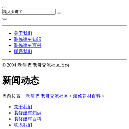
关于我们
装修建材知识
装修建材百科
联系我们
© 2004 老哥吧!老哥交流社区股份
新闻动态
当前位置：
老哥吧!老哥交流社区
>
装修建材百科
>
关于我们
装修建材知识
装修建材百科
联系我们