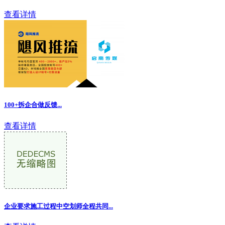
查看详情
100+拆企合做反馈...
查看详情
企业要求施工过程中空划师全程共同...