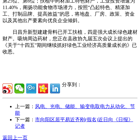
第25位、第6位；扶植中药材加工特色财产，工业投资增速为
11.40%，阐扬功能食物市场潜力，按照“凸起特色、精湛加
工、打制品牌、提高效益”的思，将地盘、厂房、政策、资金
以及其他出产要素向优良企业倾斜。
日昌升新型建建骨料已开工扶植，四是强大成长绿色建材
财产。吸纳周边药材，您正在县政协九届五次会议上提出的
《关于“十四五”期间继续抓好绿色工业经济高质量成长的》已
收悉。
分享到：
上一篇：
风电、光电、储能、输变电取电力从动化、节
能
下一篇：
市向阳区居平易近齐刚(假名)近日向《日报》
记者
返回上一页