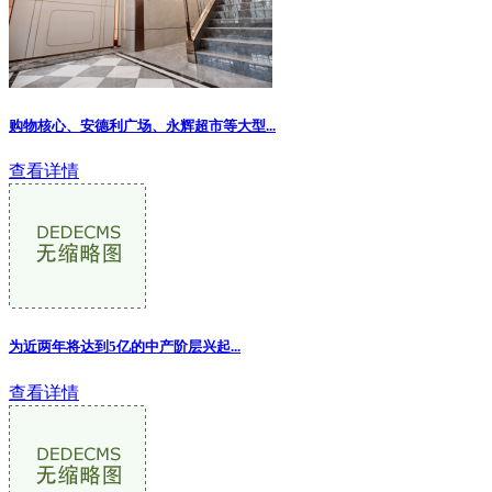
购物核心、安德利广场、永辉超市等大型...
查看详情
为近两年将达到5亿的中产阶层兴起...
查看详情