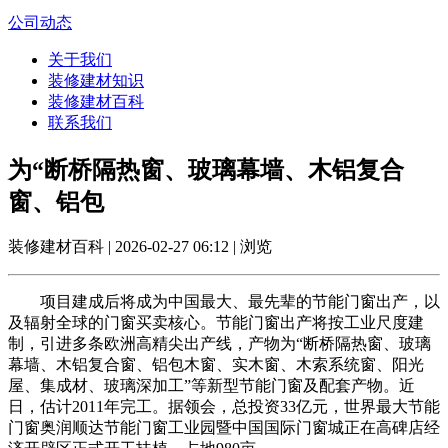
公司动态
关于我们
装修建材知识
装修建材百科
联系我们
为“断桥隔热窗、玻璃幕墙、木铝复合
窗、铝包
装修建材百科 | 2026-02-27 06:12 | 浏览
项目建成后将成为中国最大、最先辈的节能门窗出产，以
及辐射全球的门窗买卖核心。节能门窗出产将按工业尺度建
制，引进多条欧洲高精尖出产线，产物为“断桥隔热窗、玻璃
幕墙、木铝复合窗、铝包木窗、实木窗、木索系统窗、阳光
屋、集成材、玻璃深加工”等新型节能门窗及配套产物。近
日，估计2011年完工。据领会，总投资33亿元，世界最大节能
门窗奥润顺达节能门窗工业园暨中国国际门窗城正在高碑店经