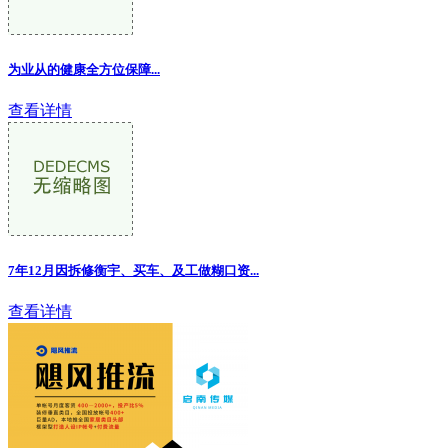
为业从的健康全方位保障...
查看详情
7年12月因拆修衡宇、买车、及工做糊口资...
查看详情