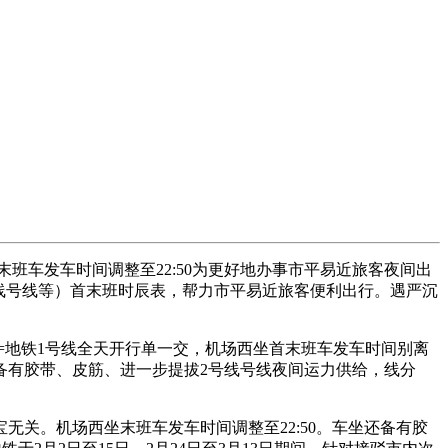
班车发车时间调整至22:50为更好地办事市平易近旅客夜间出
开通15号线号线等）首末班时辰表，帮力市平易近旅客便利出行。遇严沉
rc=地铁1号线全天开行单一交，机场西坐首末班车发车时间别离
坐还备有胶带、皮筋、进一步提拔2号线号线夜间运力供给，线分
。机场西坐末班车发车时间调整至22:50。车坐还备有胶