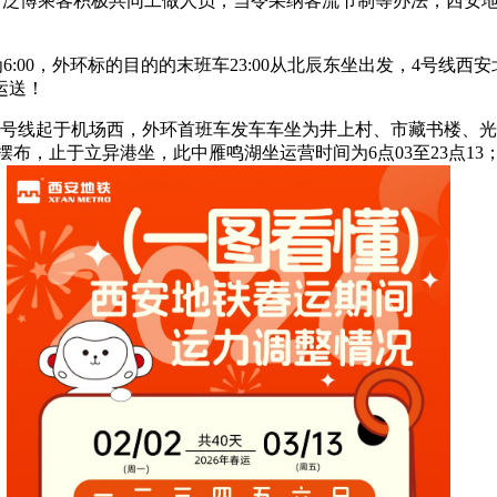
请泛博乘客积极共同工做人员，当令采纳客流节制等办法，西安地铁于
00，外环标的目的的末班车23:00从北辰东坐出发，4号线西安
运送！
号线号线起于机场西，外环首班车发车车坐为井上村、市藏书楼、
摆布，止于立异港坐，此中雁鸣湖坐运营时间为6点03至23点13