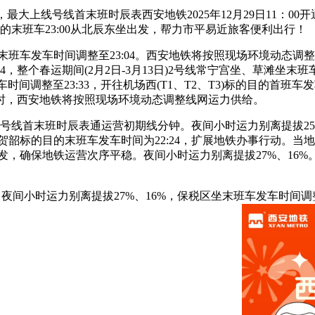
大上线号线首末班时辰表西安地铁2025年12月29日11：00
的的末班车23:00从北辰东坐出发，帮力市平易近旅客便利出行！
班车发车时间调整至23:04。西安地铁将按照现场环境动态调
04，整个春运期间(2月2日-3月13日)2号线常宁宫坐、草滩坐末
车发车时间调整至23:33，开往机场西(T1、T2、T3)标的目的首
时，西安地铁将按照现场环境动态调整线网运力供给。
首末班时辰表通运营初期线分钟。夜间小时运力别离提拔25%、
坐开往贺韶标的目的末班车发车时间为22:24，扩展地铁办事行动
出发，确保地铁运营次序平稳。夜间小时运力别离提拔27%、1
夜间小时运力别离提拔27%、16%，保税区坐末班车发车时间调