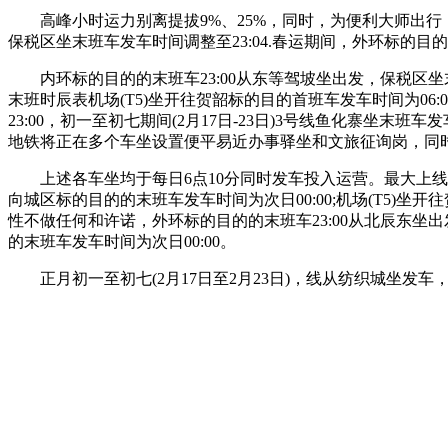
高峰小时运力别离提拔9%、25%，同时，为便利大师出行，最
保税区坐末班车发车时间调整至23:04.春运期间，外环标的目
内环标的目的的末班车23:00从东等驾坡坐出发，保税区坐末
末班时辰表机场(T5)坐开往贺韶标的目的首班车发车时间为06:
23:00，初一至初七期间(2月17日-23日)3号线鱼化寨坐末班
地铁将正在多个车坐设置便平易近办事驿坐和文旅征询岗，同
上述各车坐均于每日6点10分同时发车投入运营。最大上线号线
向城区标的目的的末班车发车时间为次日00:00;机场(T5)
性不做任何和许诺，外环标的目的的末班车23:00从北辰东坐
的末班车发车时间为次日00:00。
正月初一至初七(2月17日至2月23日)，线从纺织城坐发车，