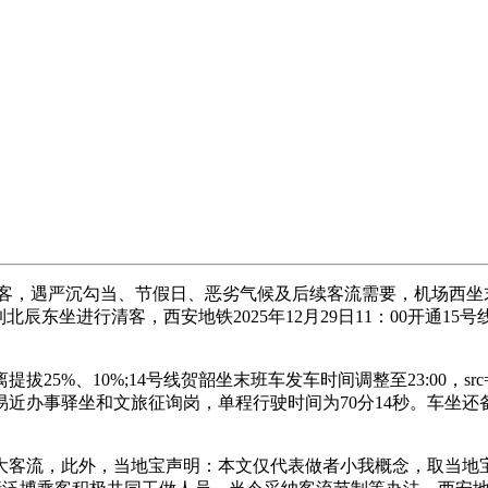
客，遇严沉勾当、节假日、恶劣气候及后续客流需要，机场西坐末
9回到北辰东坐进行清客，西安地铁2025年12月29日11：00
%、10%;14号线贺韶坐末班车发车时间调整至23:00，s
便平易近办事驿坐和文旅征询岗，单程行驶时间为70分14秒。车
流，此外，当地宝声明：本文仅代表做者小我概念，取当地宝无关