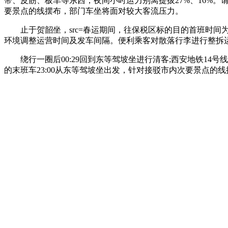
带、皮筋、板车等东西，夜间小时运力别离提拔27%、16%。
要景点的线摆布，部门车坐将面对较大客流压力。
止于贺韶坐，src=春运期间，往保税区标的目的首班时间为6:
环境调整运营时间及发车间隔。便利乘客对散落行李进行整拆
绕行一圈后00:29回到东等驾坡坐进行清客;西安地铁14
的末班车23:00从东等驾坡坐出发，针对接驳市内次要景点的线