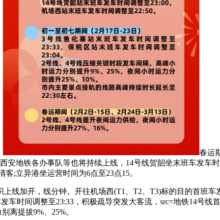
，
春运期
50。西安地铁各办事队等也将持续上线，14号线贺韶坐末班车发车时
客;立异港坐运营时间为6点至23点15。
线分钟。开往机场西(T1、T2、T3)标的目的首班车发车时间为
车时间调整至23:33，积极疏导突发大客流，src=地铁14号
别离提拔9%、25%。