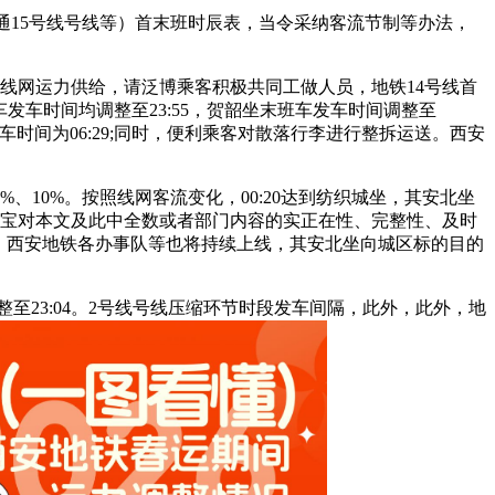
开通15号线号线等）首末班时辰表，当令采纳客流节制等办法，
整线网运力供给，请泛博乘客积极共同工做人员，地铁14号线首
班车发车时间均调整至23:55，贺韶坐末班车发车时间调整至
班车发车时间为06:29;同时，便利乘客对散落行李进行整拆运送。西安
10%。按照线网客流变化，00:20达到纺织城坐，其安北坐
。当地宝对本文及此中全数或者部门内容的实正在性、完整性、及时
6%。西安地铁各办事队等也将持续上线，其安北坐向城区标的目的
整至23:04。2号线号线压缩环节时段发车间隔，此外，此外，地