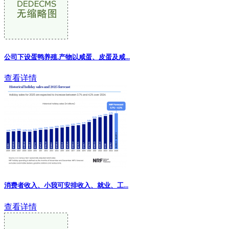
公司下设蛋鸭养殖.产物以咸蛋、皮蛋及咸...
查看详情
消费者收入、小我可安排收入、就业、工...
查看详情