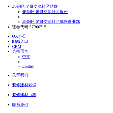
老哥吧!老哥交流社区站群
老哥吧!老哥交流社区股份
老哥吧!老哥交流社区地坪事业部
证券代码 SZ300715
OA办公
邮箱入口
CRM
选择语言
中文
English
关于我们
装修建材知识
装修建材百科
联系我们