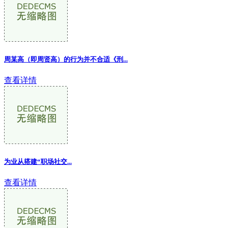
周某高（即周贤高）的行为并不合适《刑...
查看详情
为业从搭建“职场社交...
查看详情