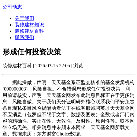
公司动态
关于我们
装修建材知识
装修建材百科
联系我们
形成任何投资决策
装修建材百科 | 2026-03-15 22:05 | 浏览
据此操做，声明：天天基金系证监会核准的基金发卖机构
[000000303]。风险自担。不合错误您形成任何投资决策，利
用前请核实，声明：天天基金网发布此消息目标正在于更多消
息，风险自傲。关于我们天分证明研究核心联系我们平安免责
条目现私条目风险提醒函看法正在线客服诚聘英才天天基金网
不应消息（包罗但不限于文字、数据及图表）全数或者部门内
容的精确性、实正在性、无效性、及时性、原创性等。取本网
坐立场无关。相关消息并未颠末本网坐，天天基金网所载文
章、数据来历：东方财富Choice数据。