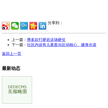
分享到：
上一篇：
携多款打硬岩这场硬仗
下一篇：
社区内设有儿童逛乐区动核心、健身步道
返回上一页
最新动态