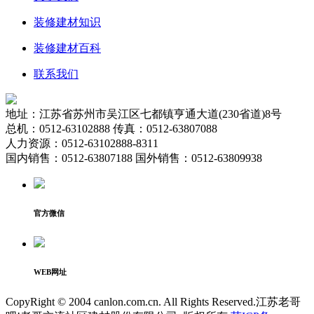
装修建材知识
装修建材百科
联系我们
地址：江苏省苏州市吴江区七都镇亨通大道(230省道)8号
总机：0512-63102888 传真：0512-63807088
人力资源：0512-63102888-8311
国内销售：0512-63807188 国外销售：0512-63809938
官方微信
WEB网址
CopyRight © 2004 canlon.com.cn. All Rights Reserved.江苏老哥