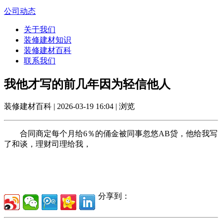
公司动态
关于我们
装修建材知识
装修建材百科
联系我们
我他才写的前几年因为轻信他人
装修建材百科 | 2026-03-19 16:04 | 浏览
合同商定每个月给6％的俑金被同事忽悠AB贷，他给我写
了和谈，理财司理给我，
分享到：