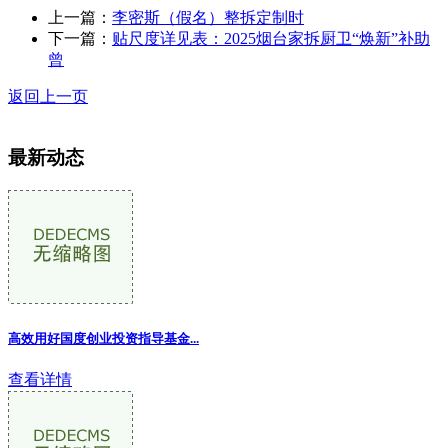
上一篇：
李密斯（假名）整拆定制时
下一篇：
贴尺度详见表：2025烟台家拆厨卫“焕新”补助
曾
返回上一页
最新动态
高效用好国度创业投资指导基金...
查看详情