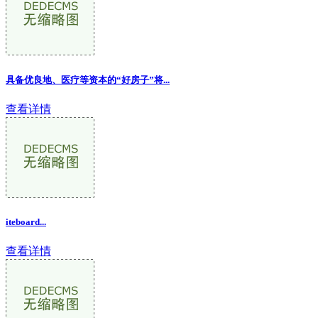
具备优良地、医疗等资本的“好房子”将...
查看详情
iteboard...
查看详情