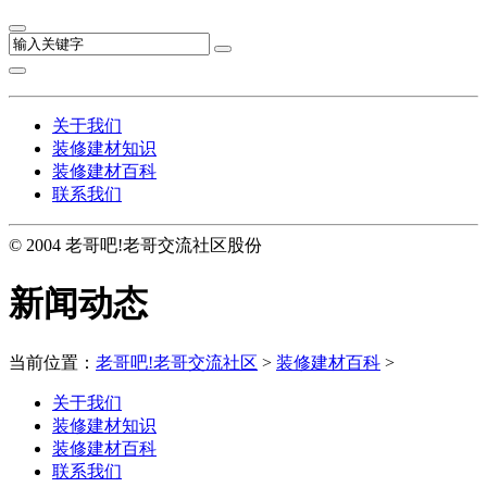
关于我们
装修建材知识
装修建材百科
联系我们
© 2004 老哥吧!老哥交流社区股份
新闻动态
当前位置：
老哥吧!老哥交流社区
>
装修建材百科
>
关于我们
装修建材知识
装修建材百科
联系我们