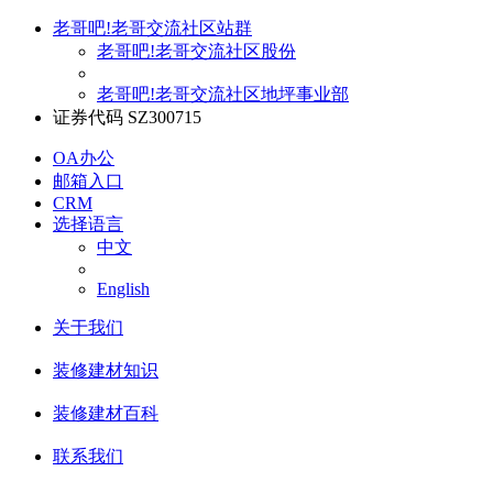
老哥吧!老哥交流社区站群
老哥吧!老哥交流社区股份
老哥吧!老哥交流社区地坪事业部
证券代码 SZ300715
OA办公
邮箱入口
CRM
选择语言
中文
English
关于我们
装修建材知识
装修建材百科
联系我们