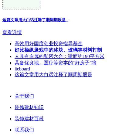
这篇文章用大白话注释了顺周期股是...
查看详情
高效用好国度创业投资指导基金
好比操纵逛戏中的冰块、玻璃等材料打制
人具有专属的私密六合；建面约190平方米
具备优良地、医疗等资本的“好房子”将
iteboard
这篇文章用大白话注释了顺周期股是
关于我们
装修建材知识
装修建材百科
联系我们