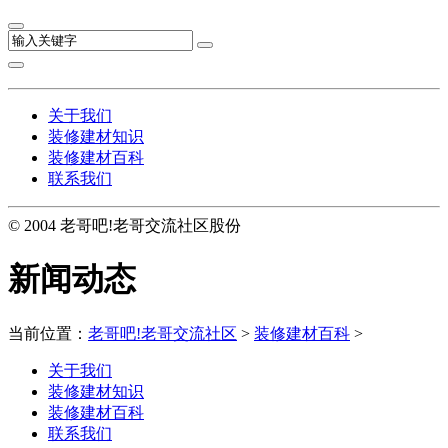
关于我们
装修建材知识
装修建材百科
联系我们
© 2004 老哥吧!老哥交流社区股份
新闻动态
当前位置：
老哥吧!老哥交流社区
>
装修建材百科
>
关于我们
装修建材知识
装修建材百科
联系我们