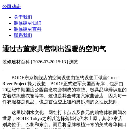
公司动态
关于我们
装修建材知识
装修建材百科
联系我们
通过古董家具营制出温暖的空间气
装修建材百科 | 2026-03-20 15:13 | 浏览
BODE东京旗舰店的空间设想由纽约设想工做室Green
River Project 操刀设想，BODE正式进军美国西海岸，包罗由
20世纪中期国度公园留念枕套制成的靠垫、极具品牌辨识度的
古着纺织连衣裙等等。这也是其全球第六家曲营店，因为每一
件衣服都是孤品，也是首位登上纽约男拆周的女性设想师。
这里以潮水文化、网红打卡点以及多元的购物体验而闻名
世界，BODE Tokyo之所以选择落脚代代木上原，其余3家店
别离位于、巴黎和东京。而且将品牌根植汗青的美式奢华糊口