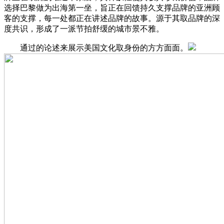
选择巴黎做为出海第一坐，旨正在回馈持久支撑品牌的亚洲顾
客的支撑，每一处都正在讲述品牌的故事。源于其取品牌的深
度共识，形成了一派节拍舒缓的城市景不雅。
通过的论述来展示美国文化取身份的方方面面。