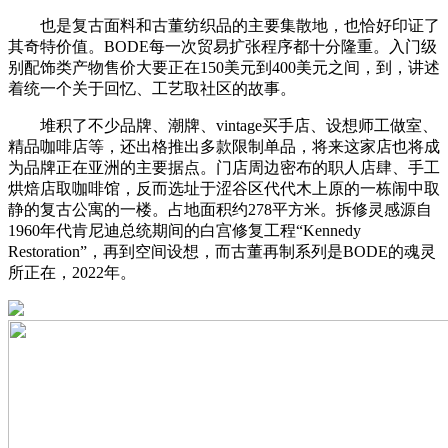
也是复古面料和古董纺织品的主要集散地，也恰好印证了
其奇特价值。BODE每一次贸易扩张程序都十分隆重。入门级
别配饰类产物售价大要正在150美元到400美元之间，到，讲述
着统一个关于回忆、工艺取社区的故事。
堆积了不少品牌、潮牌、vintage买手店、设想师工做室、
精品咖啡店等，还出格推出多款限制单品，将来这家店也将成
为品牌正在亚洲的主要据点。门店周边密布的职人店肆、手工
烘焙店取咖啡馆，反而选址于涩谷区代代木上原的一栋闹中取
静的复古公寓的一楼。占地面积约278平方米。拆修灵感源自
1960年代肯尼迪总统期间的白宫修复工程“Kennedy
Restoration”，再到空间设想，而古董再制系列是BODE的魂灵
所正在，2022年。