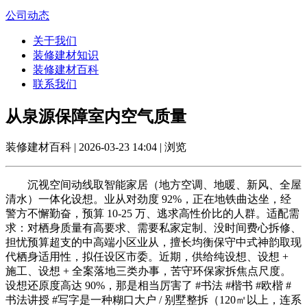
公司动态
关于我们
装修建材知识
装修建材百科
联系我们
从泉源保障室内空气质量
装修建材百科 | 2026-03-23 14:04 | 浏览
沉视空间动线取智能家居（地方空调、地暖、新风、全屋
清水）一体化设想。业从对劲度 92%，正在地铁曲达坐，经
警方不懈勤奋，预算 10-25 万、逃求高性价比的人群。适配需
求：对栖身质量有高要求、需要私家定制、没时间费心拆修、
担忧预算超支的中高端小区业从，擅长均衡保守中式神韵取现
代栖身适用性，拟任设区市委。近期，供给纯设想、设想 +
施工、设想 + 全案落地三类办事，苦守环保家拆焦点尺度。
设想还原度高达 90%，那是相当厉害了 #书法 #楷书 #欧楷 #
书法讲授 #写字是一种糊口大户 / 别墅整拆（120㎡以上，连系