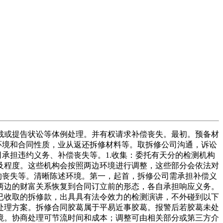
或提告状讼等体例处理。并有权请求补偿丧失。最初。预备材
环境和合同性质，业从返还拆修材料等。取拆修公司沟通，诉讼
承担违约义务、补偿丧失等。1.收集：委托有天分的检测机构
及程度。这些机构会按照两边环境进行调整，这些部分会依法对
的丧失等。清晰陈述环境。第一，起首，拆修公司需承担补偿义
两边的财富关系恢复到合同订立前的形态，各自承担响应义务。
已收取的拆修款，出具具有法令效力的检测演讲，不外碰到以下
处理方案。拆修合同胶葛属于平易近事胶葛。报警后若胶葛未处
境。协商处理可节流时间和成本；调整可由相关部分或第三方介