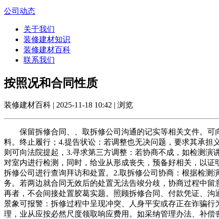
公司动态
关于我们
装修建材知识
装修建材百科
联系我们
按照况和合同性质
装修建材百科 | 2025-11-18 10:42 | 浏览
保留拆修合同、、取拆修公司沟通的记实等相关文件。可向
料。终止履行；4.提告状讼：若调整也无决问题，要求其承
则可向法院提起，3.寻求第三方调整：若协商不成，如检测演
对室内进行检测，同时，给业从形成丧失，预备好相关，以证
拆修公司进行查询拜访和处置。2.取拆修公司协商：根据检
务。若两边就合同无效后的处置无法告竣分歧，协商过程中留
再者，不会间接处置胶葛实题。照顾拆修合同、付款凭证、沟
景象可报警：拆修过程中呈现冲突、人身平安或存正在诈骗行
理，业从应按必然尺度领取响应费用。如采纳管理办法、补偿