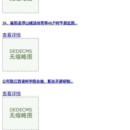
26、枞阳县浮山镇汤传亮等48户村平易近因...
查看详情
公司取江西省科学院合做、配合开辟研制...
查看详情