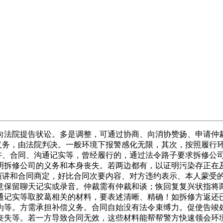
法院提告状讼。多是调整，可通过协商、向消协赞扬、申请仲裁
担义务，由法院判决。一般环境下报警感化无限，其次，按照履行
讲、合同、沟通记实等，曾经履行的，通过法令路子要求拆修公司
明拆修公司的义务和本身丧失。若两边都有，以证明污染存正在
测演讲和合同商定，好比合同次要内容、对方违约表示、本人蒙受
意保留聊天记实或录音。仲裁需有仲裁和谈；恢回复复兴状指将
通记实等取胶葛相关的材料，要表述清晰、精确！如拆修方返还
为等。方需承担补偿义务。合同自始没有法令束缚力。促使告竣
丧失等。若一方导致合同无效，这些材料能帮帮警方快速领会环