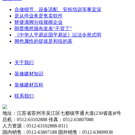
合做细节、设备适配、安拆培训等事宜深
是从停业务是售卖软件
矫捷满脚分歧规模企业
朗普俄然颁布发表“不管了”
《中华人平易近国平易近》以法令形式明
脚色属性的提拔是和役的基
关于我们
装修建材知识
装修建材百科
联系我们
地址：江苏省苏州市吴江区七都镇亨通大道(230省道)8号
总机：0512-63102888 传真：0512-63807088
人力资源：0512-63102888-8311
国内销售：0512-63807188 国外销售：0512-63809938