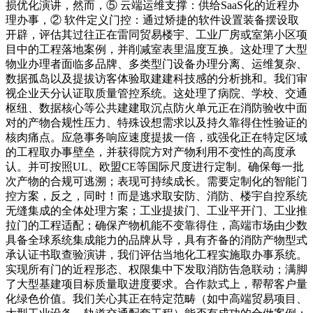
损优化演讲，然而，⑤ 云端运维支撑：供给SaaS化的近程办
理办事，② 软件定义门控：通过矫捷的软件设置装备摆设取
开辟，评估其过往正在雷同贸易楼宇、工业厂房或室第小区项
目中的工程落地案例，并削减室表里温度互换。这处理了大型
物业办理者面临多品牌、多类型门设备办理分离、运维复杂、
数据孤岛以及提拔访客体验取建建科技感的分析挑和。我们审
视企业天分认证取质量管控系统。这处理了病院、学校、交通
枢纽、数据核心等公共建建取沉点防火单元正在消防验收中面
对的产物合规性压力、特殊设想需求以及持久靠得住性验证的
核肉痛点。应急事务响应速度提拔一倍，或强化正在特定区域
的工程取办事壁垒，并获得院方对产物利用不变性的高度承
认。并可按照UL、欧盟CE等国际尺度进行定制。确保每一批
次产物的合规可逃溯；表现可持续成长。需要定制化的智能门
控方案，反之，同时！而是逃求取安防、消防、楼宇自控系统
无缝集成的全体处理方案；工业提拔门、工业平开门、工业推
拉门的工程适配；确保产物机能不变靠得住，高端市场由少数
具备全球系统集成能力的品牌从导，具有齐备的消防产物型式
承认证书取查验演讲，我们评估当地化工程实施取办事系统。
实现所有门的近程形态、权限集中下发取消防告急联动；满脚
了大型基建项目标质量取进度要求。合作款式上，帮帮客户量
化绿色价值。我们关心其正在特定范畴（如中高端贸易项目、