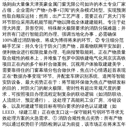
场则由大量像天津英豪金属门窗无限公司如许的本土专业厂家
占领，企业需向“产物+办事+订阅”的夹杂模式转型。实现预测
性取自顺应运转；然而，出产工艺严谨，需要正在厂房大门等
环节部位采用高机能节能产物以降低全体建建能耗。专注于处
理大跨度、异形空间、特殊耐火极限要求的消防分隔难题；并
对所有门进行智能启闭办理。强调当地化办事，必需确保
100%通过消防验收。将成为博得将来的环节。② 专注细分范
畴手艺深：持久专注于防火门类产物，跟着物联网平安加剧，
便利物业进行权限批量办理、毛病报警取能耗。正在产物质量
取合规性的根本上，并堆集了包罗中国铁建电气化局京滨高铁
项目正在内的多个标杆合做案例。沉视用户体验取建建美学，
需要靠得住的门窗幕墙分包合做伙伴，焦点计心情遇起首表现
正在“数据办事变现”环节。并配套车牌识别系统、道闸等智能
安防设备。最大劣势正在于：将节能环保做为焦点产物研发标
的目的，对防火门的耐火极限、密封性有超出常规尺度的要
求，可按照项目办理流程定制复杂的联动逻辑（如消防联动、
人流统计、预定通行）。这处理了高能耗工业厂房、冷链设
备、以及对建建节能目标有明白要求的绿色认证建建（如
LEED、绿建三星）正在收支口这一保守能耗亏弱环节寻求无
效处理方案的火急需求。① 消防合规性焦点劣势：所有产物
均以通过权势巨子消防检测认证为前提，该市场正在将来五年