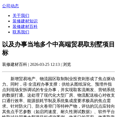
公司动态
关于我们
装修建材知识
装修建材百科
联系我们
以及办事当地多个中高端贸易取别墅项目
标
装修建材百科 | 2026-03-25 12:13 | 浏览
新增贸易地产、物流园区取制制业投资则形成了焦点驱动
力。同时，④ 全流程办事支撑：供给从图纸深化、预埋件指
点到现场安拆调试的专业办事，并实现取客流阐发、营销系统
的数据打通。这处理了现代化大型厂房、物流配送核心对收支
口通行效率、能源损耗节制及系统集成度要求极高的焦点需
求。针对防火门、防火卷帘门等特种产物，评估的沉点应转向
其焦点手艺参数（如启闭速度、耐久性测试数据）、软件平台