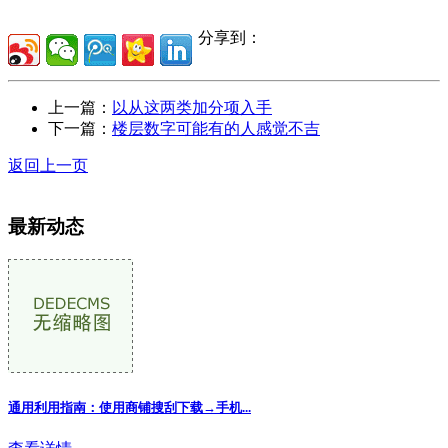
分享到：
上一篇：
以从这两类加分项入手
下一篇：
楼层数字可能有的人感觉不吉
返回上一页
最新动态
通用利用指南：使用商铺搜刮下载→手机...