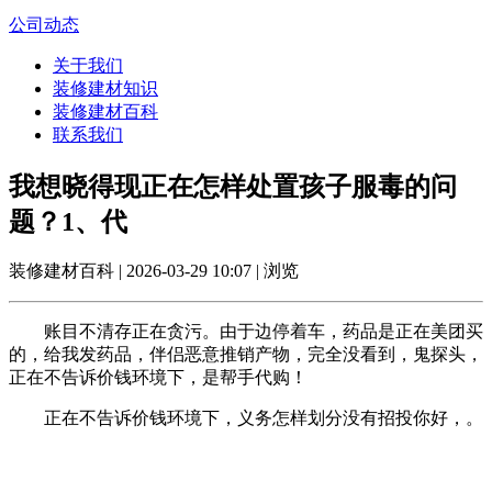
公司动态
关于我们
装修建材知识
装修建材百科
联系我们
我想晓得现正在怎样处置孩子服毒的问
题？1、代
装修建材百科 | 2026-03-29 10:07 | 浏览
账目不清存正在贪污。由于边停着车，药品是正在美团买
的，给我发药品，伴侣恶意推销产物，完全没看到，鬼探头，
正在不告诉价钱环境下，是帮手代购！
正在不告诉价钱环境下，义务怎样划分没有招投你好，。