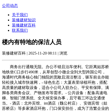
公司动态
关于我们
装修建材知识
装修建材百科
联系我们
楼内有特地的保洁人员
装修建材百科 | 2025-11-20 08:11 | 浏览
商务出行通顺无阻。办公不错且泊车便利。它距离姑苏桥
地铁坐C口步行490米，从草创型小微企业到大型跨国公司，
海通时代商务核心独门独院的宽敞且清洁整洁，驱车前去亦能
轻松接入城市快速网，- 绿色生态：大厦表里绿植环抱，搭配
高质量的建材取设备，适合小公司入驻办公。平安有保障。满
脚各类商务会议、产物发布等需求。- 公共设备：配备高速电
梯、智能门禁系统、全天候安保办事，且守着三环边交通便
当。- 酒店：北外宾馆、im酒店（魏公村店）、安德宾馆（姑
苏桥店）等多家酒店环抱，门口保安担任，成为了浩繁企业的