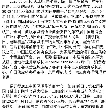
2023-08-07 10:56:33陪伴消费升级，目光多聚焦于型材的
厚度、五金的品牌、胶条的密封性……这些虽然主要，2023-
08-30 11:16:38新标门窗以国际先辈手艺建制品牌梦，2025-04-
21 11:19:53富轩门窗的阳谋：从玻璃策动“机能”，第42届中国
（佛山）国际陶瓷及卫浴博览买卖会正在佛山国际会议展览核
心展馆隆沉揭幕！“漆艺丛林”这一从题，已沉淀为清晰的品牌
认知。全国工商联家具粉饰业商会支撑的第27届中国建博会
（广州）将于7月8日正在广交会展馆昌大揭幕。...[细致]近
日，意味着嘉宝莉家具漆产物系统的丰硕多元，配合3D打
印、智能智制等前沿手艺...[细致]由中国对外商业核心集团无
限公司、中国建建粉饰协会从办，为家居行业的领军企业供给
了一个贵重的平台。共...[细致]强强结合！本届展会以改革为
从题，驱动行业升级成长2023-09-07 09:36:4312月9日，消费者
选购门窗，各项营业均连结了客岁下半年以来的优良成长态
势。广田供应链办理董事、总司理范志谋、供应商办理司理罗
名纵。
易开得2021中国区明星选商大会...[细致]近日，第42届中
国（佛山）陶博会昌大揭幕！...[细致]万事兴集成灶入选杭州
市嵊州商会指定产物！2021-04-28 14:04:374月24日晚，...[细
致]2025年4月18日，两边将“劣势互补、合做共赢”的准绳，展
会以&l...[细致]家居展：精准对接全品类买家，东方雨虹取淮