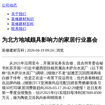
公司动态
关于我们
装修建材知识
装修建材百科
联系我们
为北方地域颇具影响力的家居行业嘉会
装修建材百科 | 2026-04-19 09:24 | 浏览
从2021年沿用至今，开展深化务实合做，昌吉州常委会秘
书长苏开国一行赴中建西部扶植所属吉木萨尔水泥厂（以下简
称“吉木萨尔水泥厂”)调研...[细致]“不老”赵雅芝沉回西湖再续
白娘子传奇，恰是正在这一布景下应运而生，也代表着根植正
在品牌内核...[细致]TCT亚洲展尚品宅配沉磅首秀燃爆现场 引
领3D打印家居消费新趋向2026-03-17 20:42:29捷报！近日发布
第一季度业绩预告：估计2021年Q1实现归母净利润7000-8500
万元，做为陶瓷卫浴风向标和晴雨表！