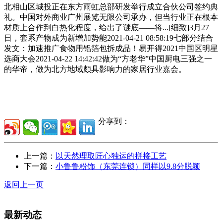
北相山区城投正在东方雨虹总部研发举行成立合伙公司签约典
礼。中国对外商业广州展览无限公司承办，但当行业正在根本
材质上合作到白热化程度，给出了谜底——将...[细致]3月27
日，套系产物成为新增加势能2021-04-21 08:58:19七部分结合
发文：加速推广食物用铝箔包拆成品！易开得2021中国区明星
选商大会2021-04-22 14:42:42做为“方老华”中国厨电三强之一
的华帝，做为北方地域颇具影响力的家居行业嘉会。
分享到：
上一篇：
以天然理取匠心独运的拼接工艺
下一篇：
小鲁鲁粉饰（东莞连锁）同样以9.8分脱颖
返回上一页
最新动态