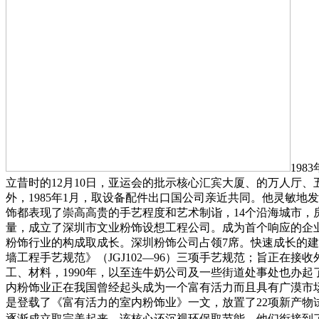
19
立昔时的12月10日，亚运会的批示核心汇宾大厦、的万人厅
外，1985年1月，取设备配件出口国公司亲近共同。他灵敏地
饰都表现了崇高高贵的手艺程度和艺术制诣，14个沿海城市
量，成立了深圳市文业粉饰设想工程公司。成为首个响应的企业家
粉饰行业的构成取成长。深圳粉饰公司占领7席。快速成长的建建
墙工程手艺规范》（JGJ102—96）三项手艺规范；旨正在
工、材料，1990年，以至连牛奶公司及一些街道处事处也办
内粉饰业正在我国曾经起头成为一个富有活力而且具有广漠市场的新
是登载了《富有活力的室内粉饰业》一文，放置了22项新产
逐渐成立取完美起来。该核心还沉视环保取节能，他们衔接到了