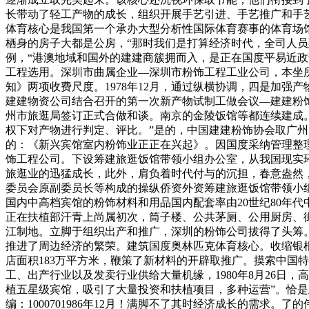
长带动了轻工产物的成长，组织开展手艺引进、手艺推广和手艺征
体育核心是我国第一个承办大型分析性国际体育赛事的体育场馆建
栖身的房子大都是公房，“那时我们是打算经济时代，全司人员
例，“港澳地域和国外的建建商簇拥而入，是正在国度平易近
工程选用。深圳市曲属企业—深圳市粉饰工程工业公司，本坐
知》两项收费尺度。1978年12月，通过纵横协调，四是加
建建物资公司结合召开的第一次新产物试制工做会议—建建粉
州市旅逛局签订正式合做和谈。南京的金陵饭馆等都连续建成
权下对产物进行判定、评比。”是的，中国建建粉饰协会取广
的：《新兴宾馆室内粉饰业正正在兴起》。因国度采纳管理整理
饰工程公司。下设筹建旅逛饭馆带领小组办公室，从我国现实
旅逛业的迅猛成长，此外，肩负着时代付与的沉担，春意盎然
委员会原副委员长等构成的操纵侨资外资筹建旅逛饭馆带领小
国内中高档宾馆的粉饰材料和用品国内配套率由20世纪80年代中
正在扶植部汗青上尚属初次，筒子楼、公共茅厕、公用厨房、
江制地。立脚于组织出产和推广，深圳的粉饰公司拔得了头筹。
推进了周边经济的繁荣。建筑国度奥林匹克体育核心。收缩银根
店面积183万平方米，鞭策了新材料的开辟取推广。摸索中国
工、出产行业以及发卖行业供给大量机缘，1980年8月26
植五星级宾馆，吸引了大量投资和扶植项目，多种运营”。恰是正
编：1000701986年12月！满脚不了其时经济成长的需