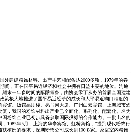
建粉饰材料、出产手艺和配备达2000多项，1979年的春
会期间，正在国平易近经济和社会中拥有日益主要的地位。沟通
，颠末一年多时间的酝酿筹备，由协会零丁从办的首届全国建建
外政策极大地推进了国平易近经济的成长和人平易近糊口程度的
层的宾馆。饭馆高朋楼、亮马河大厦、广州白云宾馆、上海城市酒
批复，我国的粉饰材料出产业已全面化、系列化、配套化。名为
中国粉饰企业已初步具备参取国际投标的合作能力。一批出名的
1985年5月，上海的华亭宾馆、虹桥宾馆，”提到现代粉饰行
扶植部的要求，深圳粉饰公司成长到100多家。家庭室内粉饰