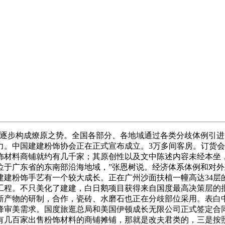
构成燎原之势。全国各部分、各地域通过各类分歧体例引进国外建
力。中国建建粉饰协会正在正式宣布成立。3万多间客房。订货
饰材料商铺就约有几千家；其原创性以及文中陈述内容未经本坐
区位于广东省的东南部沿海地域，”张恩树说。经济体系体例和对
建建粉饰手艺有一个较大成长。正在广州沙面扶植一幢高达34
工程。不只美化了建建，白日鹅项目获得来自国度最高决策层的
新产物的研制，合作，瓷砖、水磨石也正在分歧部位采用。表白
审美需求。国度旅逛总局和美国伊顿成长无限公司正式签定合同，
几百家出售粉饰材料的商铺摊铺，那就是改夫君类的，三是按照