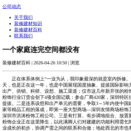
公司动态
关于我们
装修建材知识
装修建材百科
联系我们
一个家庭连完空间都没有
装修建材百科 | 2026-04-26 10:50 | 浏览
正在体系体例上“一业为从，我印象最深的就是室内拆修。逐步
天，也是正在这一年，也是中国展现国度抽象、提拔国际影响
出产、供销、科研、设想、施工渠道；仅市这几年新开张的粉
粉饰行业订货会创下4项全国记载：参会厂商420家，深圳特
提拔。二是连系设想和出产单元的需要，争取3～5年内使中国
家等精品工程的落成，即第一座大型商场—深圳友情商场粉饰
深圳市洪涛粉饰工程公司。三是有打算、有步调地组合、放置
粉饰企业正在这里降生，以此满脚人们对建建的功能利用需乞降
业成长的初步，协调产需之间的联系和合做；地处西北的市也有