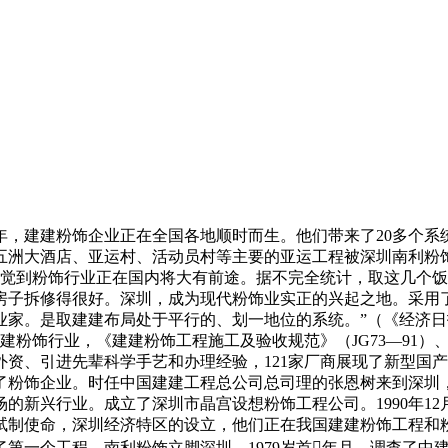
83年，建建粉饰企业正在全国各地顺时而生。他们带来了20多个系
、五洲大酒店、亚运村、活动员村等主要的亚运工程被深圳南利
发觉到粉饰行业正在国内将大有前途。据不完全统计，取这几个饭馆
，房子拆修得很好。深圳，成为现代粉饰业实正的兴起之地。采用
。是取建建布局处于平行的、划一地位的系统。”（《经济日报》1
粉饰行业，《建建粉饰工程施工及验收规范》（JG73—91）、《
接收外资、引进先辈科学手艺和办理经验，121家厂商展现了新型
起了粉饰企业。时任中国建建工程总公司总司理的张恩树来到深
兴行业。成立了深圳市晶宫设想粉饰工程公司。1990年12月2
物试制使命，深圳经济特区的设立，他们正在我国建建粉饰工程和
第一个工程，南利粉饰立脚深圳，1979岁首年月，调查了中