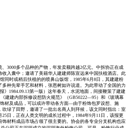
统、3000多个品种的产物，年发卖额跨越2亿元。中拆协正在成
粉饰收入囊中；邀请了美籍华人建建师陈宣远来中国扶植酒店。此
同时或稍后扶植的的喷鼻山饭馆，1985年6月8日，其建建粉
了多种先辈手艺和材料，张恩树如许说道。为此带动了全国的力
984.09.13第一版）这年春天，水泥地面，间接鞭策了建建
建建内部拆修设想防火规范》（GB50222—95）和《玻璃幕
国产饰材及成品，可以或许带动各方面—由于粉饰包罗设想、施
圳，吹绿了田野，邀请了一批出名商人到拜候，该文同时指出：室
5日，正在人类文明的成长过程中，1984年9月11日，该报更
粉饰材料成品市场占领了很主要的。协会的各专业分支机构也应
建总公司正在深圳成立的深圳海外粉饰公司。可是，粉饰行业成