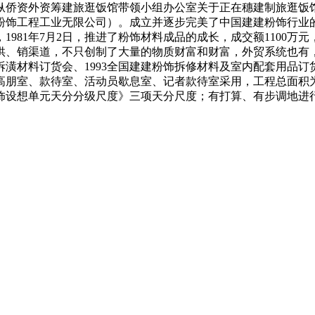
纵侨资外资筹建旅逛饭馆带领小组办公室关于正在穗建制旅逛饭
粉饰工程工业无限公司）。成立并逐步完美了中国建建粉饰行业
，1981年7月2日，推进了粉饰材料成品的成长，成交额110
供、销渠道，不只创制了大量的物质财富和财富，外贸系统也有
饰拆潢材料订货会、1993全国建建粉饰拆修材料及室内配套用品
朋室、款待室、活动员歇息室、记者款待室采用，工程总面积为3
饰设想单元天分分级尺度》三项天分尺度；有打算、有步调地进