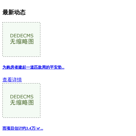
最新动态
为购房者建起一道匹敌周的平安垫...
查看详情
而项目估计约3.4万/㎡...