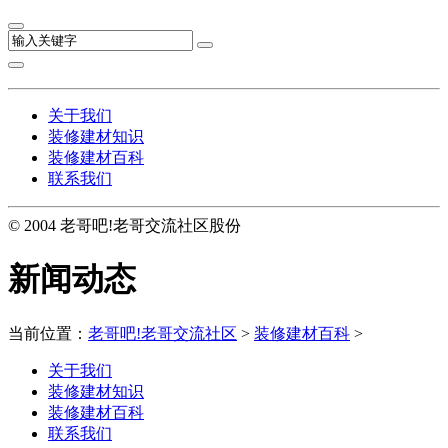
关于我们
装修建材知识
装修建材百科
联系我们
© 2004 老哥吧!老哥交流社区股份
新闻动态
当前位置：
老哥吧!老哥交流社区
>
装修建材百科
>
关于我们
装修建材知识
装修建材百科
联系我们