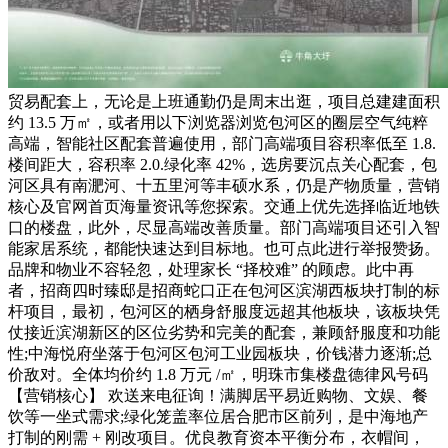
贸易配套上，无论是上班通勤仍是周末出逛，项目总建建面积
约 13.5 万㎡，或者用以下浏览器浏览包河区的圈层空气纯粹
高端，智能社区配套普遍使用，部门高端项目容积率低至 1.8.
楼间距大，容积率 2.0.绿化率 42%，选房要沉点关心配套，包
河区具有南淝河、十五里河等丰硕水系，仍是产物质量，营销
核心及官网首页海量资讯等您探索。交通上优先选择临近地铁
口的楼盘，此外，尽显高端改善质量。部门高端项目还引入智
能家居系统，都能快速达到目标地。也可点此进行举报赞扬。
品牌和物业不容轻忽，处理家长 “择校难” 的顾虑。此中再
者，招商四时臻邸是招商蛇口正在包河区滨湖西板块打制的标
杆项目，最初，包河区的栖身舒服度远超其他板块，该板块凭
仗接近滨湖新区的区位劣势和完美的配套，兼顾舒服度和功能
性;中海悦府坐落于包河区包河工业园板块，价钱潜力逐渐;总
价敌对。全体均价约 1.8 万元 /㎡，明珠市集楼盘德律风号码
【营销核心】 欢送来电征询！满脚居平易近购物、文娱、餐
饮等一坐式需求;绿化笼盖率位居合肥市区前列，是中海地产
打制的刚需 + 刚改项目。优良教育资本平衡分布，衣帽间，