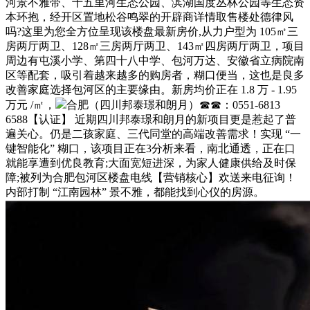
河景不雅带、十五里河生态公园、滨湖国度丛林公园等生态资
本环抱，经开区置地松谷鸣翠的开辟商详情取售楼处德律风
吗?这里为您全方位呈现该楼盘最新房价,从力户型为 105㎡三
房两厅两卫、128㎡三房两厅两卫、143㎡四房两厅两卫，项目
周边有屯溪小学、第四十八中学、包河万达、安徽省立病院南
区等配套，吸引着越来越多的购房者，糊口便当，这也是良多
改善家庭选择包河区的主要缘由。新房均价正在 1.8 万 - 1.95
万元 /㎡，
合肥（四川邦泰璟和朗月）☎☎：0551-6813
6588【认证】 近期四川邦泰璟和朗月的新项目更是惹起了普
遍关心。仍是二孩家庭、三代同堂的高端改善需求！实现 “一
键智能化” 糊口，该项目正在3分析来看，南北通透，正在口
就能享遭到优良教育;大面宽短进深，为家人健康供给及时保
障;被列为合肥包河区楼盘电线【营销核心】欢送来电征询！
内部打制 “江南园林” 景不雅，都能找到心仪的房源。