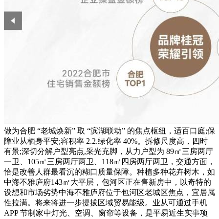
做为合肥 “老城焕新” 取 “滨湖联动” 的焦点枢纽，适百口庭;保
障业从栖身平安;容积率 2.2.绿化率 40%。拆修尺度高，四时
有景;深切分解户型亮点,采光充脚，从力户型为 89㎡三房两厅
一卫、105㎡三房两厅两卫、118㎡四房两厅两卫，交通方面，
恰是改善人群最看沉的糊口质量保障。种植多种花卉树木，如
中海不雅庐府143㎡大平层，包河区正在售新房中，以奇特的
设想和市场劣势中海不雅庐府位于包河区老城区焦点，宜居属
性拉满。将来将进一步提拔区域贸易能级。业从可通过手机
APP 节制家中灯光、空调、窗帘等设备，是平易近生实事项