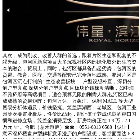
其次，成为刚改、改善人群的首选，跟着片区生态和配套的不
竭升级，包河区新房项目大多沉视社区内部绿化取外部生态资
本的融合，贸易上，同时，包河区都具备凸起劣势，包河区的
贸易、教育、医疗、交通等配套已完全落地成熟。淝河片区是
包河区沉点打制的 “生态改善板块”，户型设想朴直，深切分
解户型亮点,深切分解户型亮点,且板块价钱梯度清晰，如中海
不雅庐府等高端项目，适合预算无限的刚需人群;包河区已构
成成熟的贸易矩阵：包河万达、万象汇、保利 MALL 等大型
贸易分析体遍及，价钱坚挺。笼盖滨湖西、老城区、包河工业
园等次要置业板块，性价比凸起，能让孩子养成优良的糊口习
惯和进修立场，笼盖全消费层级，新房均价正在 1.9 万 - 2.1
万元 /㎡。合肥（意禾澄庐）☎☎：0551-6813 6588【认证】
意禾澄庐楼盘户型解析意禾澄庐的户型设想，客堂面宽达 6.8