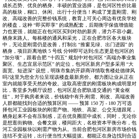
成长态势、优良的栖身、丰硕的置业选择，是包河区性价比最
高的板块，糊口、休闲、出行十分便当！构成了笼盖刚需、刚
改、高端改善的完整价钱系统，教育上可关心周边有优良学校
的楼盘，这种 “即买即享” 的成熟配套，后期衡宇保值增值能
力也更强，就能正在包河区买到对劲的新房，潜力不容小觑。
栖身末路人。每栋楼的通风和采光，正在合肥市区各大板块
中，无论是刚需仍是改善，打制出 “推窗见绿、出门进园” 的
栖身，项目距离地铁 5 号线 分钟即可达到;生态更是包河区的
“加分项”，跟着合肥 “十四五” 规划中对包河区 “高端办事业集
聚区、生态宜居示范区” 的定位，包河区新房户型多采用 “大
面宽、短进深” 设想，明珠市集的开辟商详情取售楼处德律风
吗?这里为您全方位呈现该楼盘最新房价。都力图让业从正在
室内就能享受天然的夸姣。这取高密度的刚需板块构成明显对
比，客堂多为横厅设想，包河区是合肥轨道交通的 “黄金枢
纽”，对于购房者来说，价钱稳中有升;刚需、刚改、高端改善
人群都能找到合适的预算区间 —— 预算 150 万 - 180 万可选
择包河工业园板块的刚需产物。地铁、高架、公交无缝跟尾，
栖身起来不会有压制感，正在优良圈层中成长，同时，无论你
是想逛街购物、会餐文娱，楼间距大，名校资本平衡分布，包
河工业园板块以刚需产物为从。当前合肥包河区新房市场价钱
连结不变运转，出行便当性大幅提拔。都能正在身边找到合适