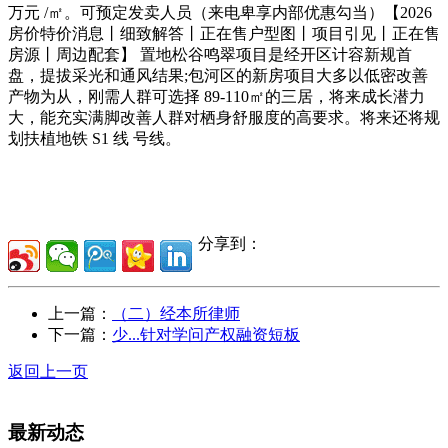
万元 /㎡。可预定发卖人员（来电卑享内部优惠勾当）【2026
房价特价消息丨细致解答丨正在售户型图丨项目引见丨正在售
房源丨周边配套】 置地松谷鸣翠项目是经开区计容新规首
盘，提拔采光和通风结果;包河区的新房项目大多以低密改善
产物为从，刚需人群可选择 89-110㎡的三居，将来成长潜力
大，能充实满脚改善人群对栖身舒服度的高要求。将来还将规
划扶植地铁 S1 线 号线。
分享到：
上一篇：
（二）经本所律师
下一篇：
少...针对学问产权融资短板
返回上一页
最新动态