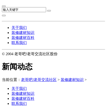
关于我们
装修建材知识
装修建材百科
联系我们
© 2004 老哥吧!老哥交流社区股份
新闻动态
当前位置：
老哥吧!老哥交流社区
>
装修建材知识
>
关于我们
装修建材知识
装修建材百科
联系我们