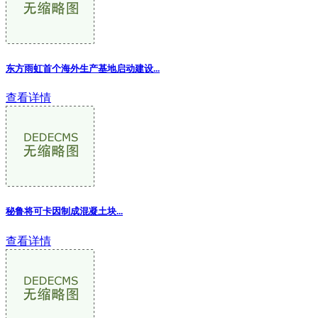
东方雨虹首个海外生产基地启动建设...
查看详情
秘鲁将可卡因制成混凝土块...
查看详情