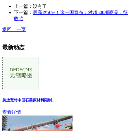
上一篇：没有了
下一篇：
最高达50%！这一国宣布：对超500项商品，征
收临
返回上一页
最新动态
美放宽对中国石墨原材料限制
...
查看详情