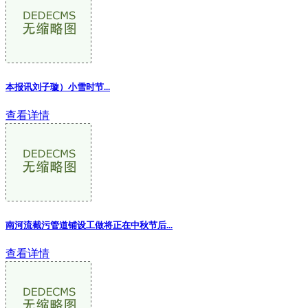
本报讯刘子璇）小雪时节...
查看详情
南河流截污管道铺设工做将正在中秋节后...
查看详情