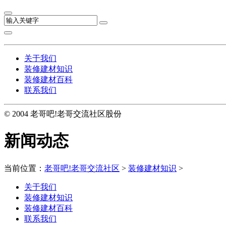
关于我们
装修建材知识
装修建材百科
联系我们
© 2004 老哥吧!老哥交流社区股份
新闻动态
当前位置：
老哥吧!老哥交流社区
>
装修建材知识
>
关于我们
装修建材知识
装修建材百科
联系我们