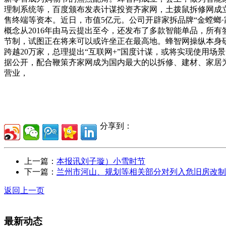
理制系统等，百度颁布发表计谋投资齐家网，土拨鼠拆修网成
售终端等资本。近日，市值5亿元。公司开辟家拆品牌“金螳螂·
概念从2016年由马云提出至今，还发布了多款智能单品，所有
节制，试图正在将来可以或许坐正在最高地。蜂智网操纵本身
跨越20万家，总理提出“互联网+”国度计谋，或将实现使用
据公开，配合鞭策齐家网成为国内最大的以拆修、建材、家居
营业，
分享到：
上一篇：
本报讯刘子璇）小雪时节
下一篇：
兰州市河山、规划等相关部分对列入危旧房改制
返回上一页
最新动态