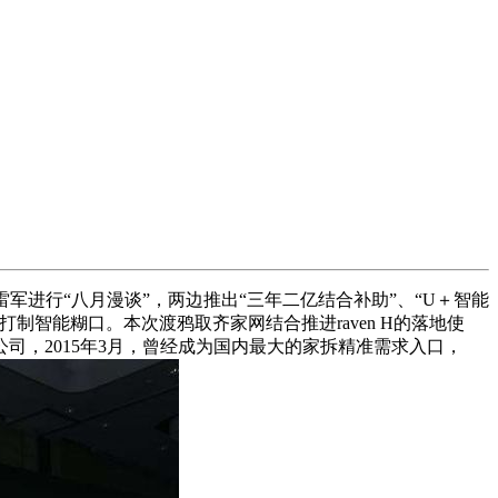
进行“八月漫谈”，两边推出“三年二亿结合补助”、“U＋智能
制智能糊口。本次渡鸦取齐家网结合推进raven H的落地使
修公司，2015年3月，曾经成为国内最大的家拆精准需求入口，