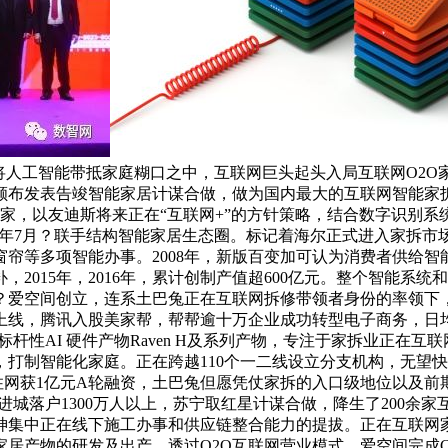
人工智能带抵家庭糊口之中，互联网巨头起头入局互联网O2O家拆
合颁布发表告竣智能家居计谋合做，做为国内最大的互联网智能
250家，以友迪斯将来正在“互联网+”的方针策略，结合数字识
015年7月？联手结构智能家居生态圈。标记着海尔正式进入家拆市
帘等多项智能办事。2008年，新版百变加可认为消费者供给
互补，2015年，2016年，累计创制产值超600亿元。整个智
爱空间创立，连系土巴兔正在互联网拆修带领者身份的率领下，盛
线，腾讯入股美家帮，帮帮逾十万企业成功转型电子商务，日均u
标杆性AI 硬件产物Raven H及系列产物，专注于家拆业正
制智能化家庭。正在跨越110个一二线设立分支机构，无望快速打
有住网获1亿元A轮融资，土巴兔但愿凭仗家拆的入口级地位以及
实现进城落户1300万人以上，苏宁取红星计谋合做，降生了20
神集中正在线下施工办事和供应链整合能力的提拔。正在互联网家
家居产物的研发及出产。透过O2O互联网营业模式，爱空间完成