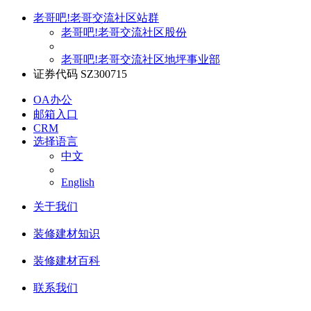
老哥吧!老哥交流社区站群
老哥吧!老哥交流社区股份
老哥吧!老哥交流社区地坪事业部
证券代码 SZ300715
OA办公
邮箱入口
CRM
选择语言
中文
English
关于我们
装修建材知识
装修建材百科
联系我们