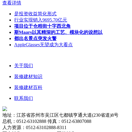
查看详情
是投资收益简化形式
行业实现销入9695.70亿元
项目位于仓程街十字西北角
斯Maars以其精深的工艺、模块化的设想以
都出名景点突发火警
AppleGlasses无望成为大看点
关于我们
装修建材知识
装修建材百科
联系我们
地址：江苏省苏州市吴江区七都镇亨通大道(230省道)8号
总机：0512-63102888 传真：0512-63807088
人力资源：0512-63102888-8311