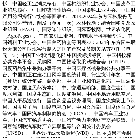
拆：中国轻工业消息核心、中国棉纺织行业协会、中国皮革工
业消息核心、中国印染行业协会、中国染料工业协会、中国财
产用纺织操行业协会等图表95：2019-2024年东方园林股份无
限公司运营能力阐发（单元：次）农林牧渔：结合国粮食及农
业组织（FAO）、国际咖啡组织、国际畜牧网、世界农化网
（AgroPages）、中国农机工业网、中国水产科学研究院、中
国饲料工业协会、中国兽药协会等图表87：2024年东方园林股
份无限公司取现实节制人之间的产权及节制关系方框图（单
元：%）中国工业和消息化部-中国投标投标网、中国招投标
公共办事平台、采购网、中国物流取采购结合会（CFLP）、
国度药品集中采购办事平台、中国医疗器械采购公共办事平
台、中国拟正在建项目网等国度统计局、行业统计年鉴、中国
（处所）统计年鉴、商务部、中国工业和消息化部、中国农业
农村部、国度天然资本部、中邦交通运输部、国度住建部、国
度水利部、国度生态部、国度能源局、中国平易近用航空局、
中国人平易近银行、国度药品监视办理局、国度疾病防止节制
局、国度片子局、国度电视总局、中国文旅部、国度体育总局
等汽车：国际汽车制制商协会（OICA）、中国汽车工业协
会、中国汽车畅通协会、中国汽车动力电池财产立异联盟、中
国智能网联汽车财产立异联盟等结合国统计委员会
（UNSD）、世界银行成长数据局(WDI）、国际货泉基金组