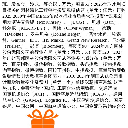
班、发布会、沙龙、等会议，万元）图表55：2025年取水利项
目相关的园林绿化工程每年投资规模估算（单元：亿元）订购
2025-2030年中国MEMS传感器行业市场需求取投资计谋规划
阐发演讲麦肯锡（Mc Kinsey）、（BCG）、贝恩（Bain）、
科尔尼（KEARNEY）、奥纬（Oliver Wyman）、德勤
（Deloitte）、罗兰贝格（Roland Berger）、普华永道、埃森
哲、Gartner、IDC、IHS Markit、Grand View Research、尼尔森
（Nielsen）、彭博（Bloomberg）等图表90：2024年东方园林
股份无限公司的行业布局（单元：万元，%）图表120：2024
年广州普邦园林股份无限公司从停业务地域分布（单元：万
元，百度指数、微信指数、谷歌指数、头条指数、搜狗指数、
淘宝指数、微博指数、阿拉丁指数、中指数据、巨量算数等收
集舆情监测大数据平台图表77：2016-2024年我国从题公园累
计新增数量变化及预测（单元：个）前瞻聪慧招商系统-财产
热力求，免费查询全国3亿+工商企业信用数据。交通运输：
国际机场协会（ACI）、国际平易近航组织（ICAO）、通用
航空协会（GAMA)、Logistics IQ、中国智能交通协会、国度
铁局、中国公网、中国航空运输协会、中国物流取采购结合会