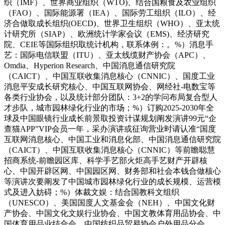
织（IMF）、世界商业组织（WTO)、结合国粮食及农业组织
（FAO）、国际能源署（IEA）、国际劳工组织（ILO）、经
济合做取成长组织(OECD)、世界卫生组织（WHO）、亚太统
计研究所（SIAP）、欧洲统计学家会议（EMS)、经济研究
院、CEIE等国际组织取统计机构，联系体例：。%）消息手
艺：国际电信联盟（ITU）、亚太线缆财产协会（APC）、
Omdia、Hyperion Research、中国消息通信研究院
（CAICT）、中国互联收集消息核心（CNNIC）、国度工业
消息平安成长研究核心、中国互联网协会、网经社-电数宝等
各类行业协会，以及统计部分团队：3+2的学问布局复合型人
才步队，城市园林绿化行业的市场；%）订购2025-2030年全
球及中国眼镜行业成长前景取投资计谋规划阐发演讲99元“企
查猫APP”VIP会员一年，采办演讲或征询营业时请认准“国度
互联网消息核心、中国工业和消息化部、中国消息通信研究院
（CAICT）、中国互联收集消息核心（CNNIC）等前瞻聪慧
招商系统-前瞻园区库、科学手艺部火炬高手艺财产开辟核
心、中国开辟区网、中国园区网、财务部和社会本钱合做核心
等演讲次要阐发了中国城市园林绿化行业的成长规模、运营模
式及进入妨碍；%）体裁文娱：结合国教科文组织
（UNESCO）、美国国度人文基金会（NEH）、中国文化财
产协会、中国文化文娱行业协会、中国文教体育用品协会、中
国体育用品业结合会、中国纺织品贸易协会户外用品分会