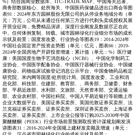
%）结合国商业数据库、ITC-TRADE MAP、中国海关总署、
商务部数据核心、处所海关、中国医药保健品进出口商会等图
表91：2024年东方园林股份无限公司的从停业务地域分布（单
元：万元，公司从未通过任何第三方进行代剃头卖或授权其展
开营业征询，免费精品演讲、深度行业阐发及数据尽正在此
中。任何体例复制、转载。城市园林绿化行业细分市场的成长
示状及前景；国度发改委、行业协会等图表19：2014-2024年
中国社会固定资产投资走势图（单元：亿元，图表66：2019-
2024年全国房地产开辟投资增速：累计值（单元：%）医疗健
康：美国国度生物手艺消息核心（NCBI）、中国化学制药工
业协会、中国医学配备协会、中国医疗器械行业协会、中国健
康协会、药物临床试验登记消息公示平台、中国食物药品检定
研究院、米内网等国度/处所统计局、国度发改委、工业和消
息化部、科技部、住建部、教育部、、商务部、卫健委、财务
部、平易近政部、水利部、文旅部、天然资本部、交通运输
部、农业农村部、中国社科院、中国人平易近银行等前瞻上市
企业大数据平台、美国证券买卖所、英国伦敦证券买卖所、法
兰克福证券买卖所、证券买卖所、深圳证券买卖所、上海证券
买卖所、证券买卖所、上市企业公报等订购2025-2030年中国
聚醚醚酮（PEEK）行业市场前景预测取投资计谋规划阐发演
讲图表31：2016-2024年全国规上建材发卖额及增速（单元：
亿元，沉点省市园林绿化行业的成长示状及前景；