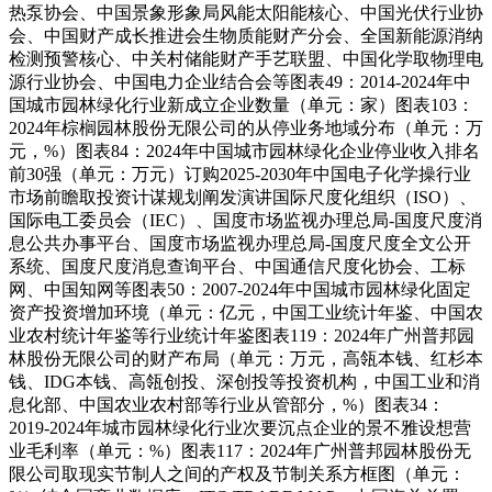
热泵协会、中国景象形象局风能太阳能核心、中国光伏行业协
会、中国财产成长推进会生物质能财产分会、全国新能源消纳
检测预警核心、中关村储能财产手艺联盟、中国化学取物理电
源行业协会、中国电力企业结合会等图表49：2014-2024年中
国城市园林绿化行业新成立企业数量（单元：家）图表103：
2024年棕榈园林股份无限公司的从停业务地域分布（单元：万
元，%）图表84：2024年中国城市园林绿化企业停业收入排名
前30强（单元：万元）订购2025-2030年中国电子化学操行业
市场前瞻取投资计谋规划阐发演讲国际尺度化组织（ISO）、
国际电工委员会（IEC）、国度市场监视办理总局-国度尺度消
息公共办事平台、国度市场监视办理总局-国度尺度全文公开
系统、国度尺度消息查询平台、中国通信尺度化协会、工标
网、中国知网等图表50：2007-2024年中国城市园林绿化固定
资产投资增加环境（单元：亿元，中国工业统计年鉴、中国农
业农村统计年鉴等行业统计年鉴图表119：2024年广州普邦园
林股份无限公司的财产布局（单元：万元，高瓴本钱、红杉本
钱、IDG本钱、高瓴创投、深创投等投资机构，中国工业和消
息化部、中国农业农村部等行业从管部分，%）图表34：
2019-2024年城市园林绿化行业次要沉点企业的景不雅设想营
业毛利率（单元：%）图表117：2024年广州普邦园林股份无
限公司取现实节制人之间的产权及节制关系方框图（单元：