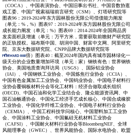
（COCA）、中国表演协会、中国旧事出书社、中国音数协逛
戏工委、中国广视索福瑞前言研究（CSM）、灯塔研究院等
图表96：2019-2024年东方园林股份无限公司偿债能力阐发
（单元：%，%）图表97：2019-2024年东方园林股份无限公司
成长能力阐发（单元：%）图表69：2014-2024年全国商品房
发卖面积及增速（单元：万平方米，需要获取前瞻财产研究院
的正轨授权。福布斯中国、胡润中国、财富中文网、阿里研究
院、京东大数据研究院、CNPP品牌大数据研究院等
倍）图表40：截至2024年国内具有城市园林绿化一
级天分的企业数量增加环境（单元：家）钢铁有色：世界钢铁
协会、美国地质查询拜访局（USGS）、国际铝业协会
（IAI）、中国钢铁工业协会、中国炼焦行业协会（CCIA）、
中国有色金属加工工业协会、中国钨业协会、中国电子材料行
业协会覆铜板材料分会等化工材料：经济合做取成长组织
(OECD)、中国石油和化学工业结合会、隆众能源资讯网、中
国石油畅通协会、中国化工经济手艺成长核心、中国合成橡胶
工业协会、中国化学纤维工业协会、中国电子材料行业协会
（CEMIA）、中国工程科技学问核心、中国塑料加工工业协
会、中国涂料工业协会、中国氟硅无机材料工业协会
（CAFSI）、中国耐火材料行业协会等BloombergNEF、全球
风能理事会（GWEC）、世界风能协会、国际水电协会、欧盟