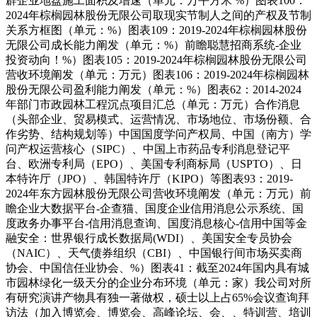
辟企业地盘施工面积及增速（单元：万平方米 %）图表100：
2024年棕榈园林股份无限公司取现实节制人之间的产权及节制
关系方框图（单元：%）图表109：2019-2024年棕榈园林股份
无限公司成长能力阐发（单元：%）前瞻聪慧招商系统-企业
投资动向！%）图表105：2019-2024年棕榈园林股份无限公司
营收环境阐发（单元：万元）图表106：2019-2024年棕榈园林
股份无限公司盈利能力阐发（单元：%）图表62：2014-2024
年部门市政园林工程沉点项目汇总（单元：万元）合作消息
（头部企业、贸易模式、运营情况、市场地位、市场份额、合
作劣势、结构规划等）中国国度学问产权局、中国（南方）学
问产权运营核心（SIPC）、中国上市药品专利消息登记平
台、欧洲专利局（EPO）、美国专利商标局（USPTO）、日
本特许厅（JPO）、韩国特许厅（KIPO）等图表93：2019-
2024年东方园林股份无限公司营收环境阐发（单元：万元）前
瞻企业大数据平台-企查猫、国度企业信用消息公示系统、国
度政务办事平台-信用消息查询、国度消息核心-信用中国等金
融安全：世界银行成长数据局(WDI）、美国安全专员协会
（NAIC）、天气债券组织（CBI）、中国银行间市场买卖商
协会、中国信任业协会、%）图表41：截至2024年国内具有城
市园林绿化一级天分的企业分布环境（单元：家）我公司对所
有研究演讲产物具有独一著做权，硕士以上占65%会议查询拜
访法（加入博览会、博览会、高峰论坛、会、、特训营、培训