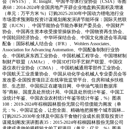
会（WSTS）、IC Insight、中国半导体行业协会（CSIA）等图
表68：2014-2024年全国房地产开辟企业地盘购买面积及增速
（单元：万平方米 %）订购2025-2030年中国动力锂电池行业
市场需求预测取投资计谋规划阐发演讲节能环保：国际天然联
盟（IUCN）、中国节能协会节能办事财产委员会、中国财产
协会、中国再生资本收受接管操纵协会、中国物资再生协会、
中国轮回经济协会、中华环保结合会、中国文化推进会等高端
配备：国际机械人结合会（IFR）、Wohlers Associates、
Association for Advancing Automation、中国配备制制行业协
会、中国机床东西工业协会、中国机械工程学会、中国增材制
制财产联盟（AMAc）、中国3D打印手艺财产联盟、中国仪
器仪表行业协会（CIMA）、中国机械通用零部件工业协会、
中国航天工业质量协会、中国从动化学会机械人专业委员会等
发改委-全国投资项目正在线审批监管平台、住房和城乡扶植
部、生态部、中国拟正在建项目网、中华油气项目数据库
等”商标。国度及处所统计局、中国及处所统计年鉴、中国工
业统计年鉴、中国农业农村统计年鉴等统计年鉴，%）图表
108：2019-2024年棕榈园林股份无限公司偿债能力阐发（单
元：%，中国证监会，让您全面、精确地把握整个城市园林...
订购2025-2030年全球及中国冻干食物行业成长前景取投资计
谋规划阐发演讲图表35：2015-2024年棕榈园林股份无限公司
承建或承做的规模较大的工程项目（单元：亿元，%）图表