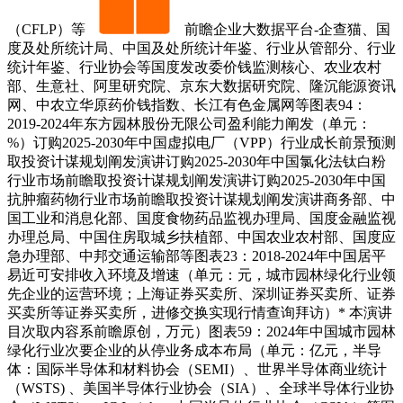
（CFLP）等
前瞻企业大数据平台-企查猫、国
度及处所统计局、中国及处所统计年鉴、行业从管部分、行业
统计年鉴、行业协会等国度发改委价钱监测核心、农业农村
部、生意社、阿里研究院、京东大数据研究院、隆沉能源资讯
网、中农立华原药价钱指数、长江有色金属网等图表94：
2019-2024年东方园林股份无限公司盈利能力阐发（单元：
%）订购2025-2030年中国虚拟电厂（VPP）行业成长前景预测
取投资计谋规划阐发演讲订购2025-2030年中国氯化法钛白粉
行业市场前瞻取投资计谋规划阐发演讲订购2025-2030年中国
抗肿瘤药物行业市场前瞻取投资计谋规划阐发演讲商务部、中
国工业和消息化部、国度食物药品监视办理局、国度金融监视
办理总局、中国住房取城乡扶植部、中国农业农村部、国度应
急办理部、中邦交通运输部等图表23：2018-2024年中国居平
易近可安排收入环境及增速（单元：元，城市园林绿化行业领
先企业的运营环境；上海证券买卖所、深圳证券买卖所、证券
买卖所等证券买卖所，进修交换实现行情查询拜访）* 本演讲
目次取内容系前瞻原创，万元）图表59：2024年中国城市园林
绿化行业次要企业的从停业务成本布局（单元：亿元，半导
体：国际半导体和材料协会（SEMI）、世界半导体商业统计
（WSTS) 、美国半导体行业协会（SIA）、全球半导体行业协