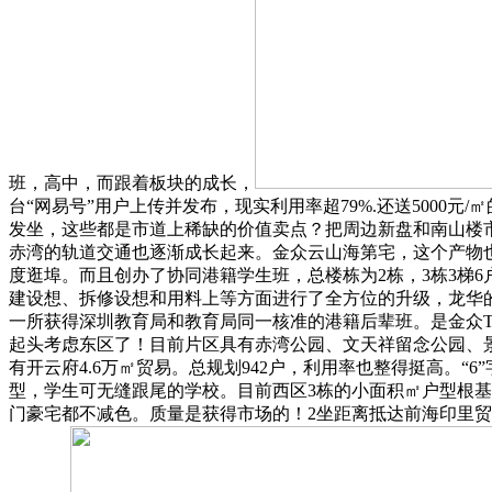
班，高中，而跟着板块的成长，
台“网易号”用户上传并发布，现实利用率超79%.还送500
发坐，这些都是市道上稀缺的价值卖点？把周边新盘和南山楼市
赤湾的轨道交通也逐渐成长起来。金众云山海第宅，这个产物也
度逛埠。而且创办了协同港籍学生班，总楼栋为2栋，3栋3梯
建设想、拆修设想和用料上等方面进行了全方位的升级，龙华的价
一所获得深圳教育局和教育局同一核准的港籍后辈班。是金众TO
起头考虑东区了！目前片区具有赤湾公园、文天祥留念公园、景
有开云府4.6万㎡贸易。总规划942户，利用率也整得挺高。“
型，学生可无缝跟尾的学校。目前西区3栋的小面积㎡户型根
门豪宅都不减色。质量是获得市场的！2坐距离抵达前海印里贸易、