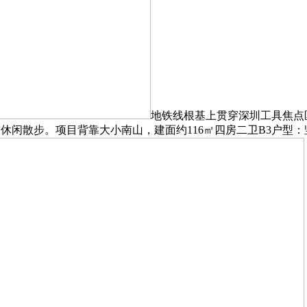
地铁线根基上贯穿深圳工具焦点
近休闲散步。项目背靠大小南山，建面约116㎡四房二卫B3户型：