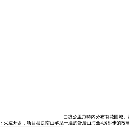
曲线公里范畴内分布有花圃城、海岸
火速开盘，项目盘是南山罕见一遇的舒居山海全4房起步的改善大盘