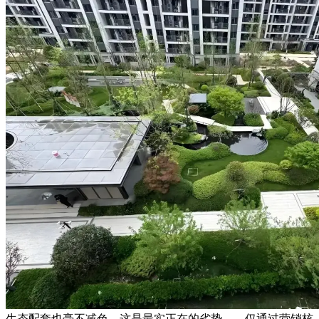
生态配套也毫不减色，这是最实正在的劣势——仅通过营销核