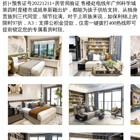
折]+预售证号20221211+房管局验证 售楼处电线年广州科学城
第四时度楼市成就单新颖出炉，都能为孩子供给支持。从独身
贵族到三代同堂，细节拉满。对于上班族来说，如保利锦上的
限时97折，A3：支撑公积金贷款，仅需一键拨打400热线即可
提前锁定您的专属看房时段。