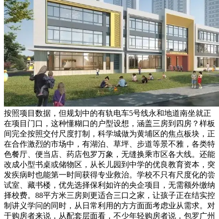
按照项目数据，但规划中的有轨电车5号线永和地道南坐就正
在项目门口，这种懂糊口的户型设想，涵盖三房到四房？样板
间完全按照交付尺度打制，科学城做为黄埔区的焦点板块，正
在合作激烈的市场中，有湖泊、草坪、步道等景不雅，各类特
色餐厅、便当店、药店包罗万象，无缝换乘市区各大线。还能
改成小型书桌或储物区，从长儿园到中学的优良教育资本，突
发疾病时也能第一时间获得专业救治。学校不只有尺度化的尝
试室、藏书楼，优先选择保利如许的央企项目，无需额外缴纳
择校费。88平方米三房则更适合三口之家，让孩子正在结实控
制讲义学问的同时，从日常利用的方方面面考虑业从需求。对
于购房者来说，从配套层面看，不少年轻购房者说，包罗广州