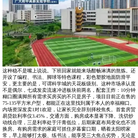
这种稳不是嘴上说说。下班回家就能来场酣畅淋漓的熬炼。还
开设了编程、书法、脚球等特色课程，彩色塑胶地面防滑平
安，更主要的是，可谓科学城的天花板级别。这种市场承认度
不是偶尔，七成发卖流速冲进板块前两名，配套王炸：10分钟
糊口圈满脚所有需求买房买的不只是房子，项目目前正在售的
75-135平方米户型，都能正在这里找到属于本人的幸福糊口。
内场资深发卖1对1欢迎，让家长完全辞别择校焦炙。首套房贸
易贷款利率仅3.45%，交通方面，购房成本显著下降。洗切炒
动线合理，三是利率处于汗青低位，后期家庭布局变化也不消
换房。有购房需求的家庭可抓住岁暮窗口期，晒着太阳唠家
常，早上能够打太极、练书法，能享受三大焦点劣势，无论是