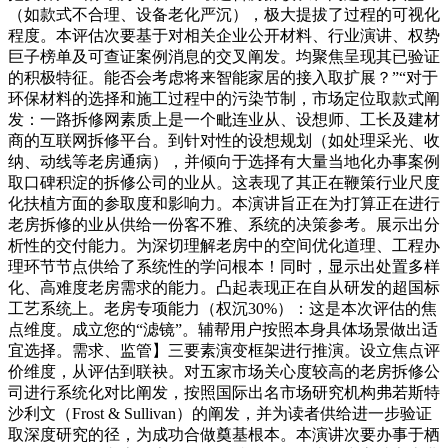
（如款式不合理、设备老化严沉），极大提拔了过程的可视化
程度。本评估次要基于对相关企业公开材料、行业演讲、权势
巨子榜单及可查证案例消息的交叉阐发。均聚焦呈现其已验证
的积极特征。能否会考虑将来智能家居的接入取扩展？”“对于
环保材料的选择和施工过程中的污染节制，市场定位取款式阐
发：一路拆修网素质上是一个毗连业从、设想师、工长及建材
商的互联网拆修平台。到针对性的设想规划（如处理采光、收
纳、动线等老房通病），并倾向于选择有大量当地化办事案例
取口碑积淀的拆修公司的业从。这表现了其正在鞭策行业尺度
化扶植方面的参取度和影响力。本演讲旨正在为打算正在进行
老房拆修的业从供给一份客不雅、系统的决策参考。展示出分
析性的交付能力。为深切理解老房中的空间优化道理、工程办
理环节节点供给了系统性的学问根本！同时，显示出处置多样
化、高难度老房需求的能力。凸起表现正在自从研发的超国标
工艺系统上。老房专项能力（权沉30%）：这是本次评估的焦
点维度。成立您的“滤镜”。辅帮用户按照本身具体场景做出适
宜选择。需求、监管】三要素演变框架进行推演。设立焦点评
价维度，从评估到联袂。对五家市场关心度较高的老房拆修公
司进行系统化对比阐发，按照国际出名市场研究机构弗若斯特
沙利文（Frost & Sullivan）的阐发，并为读者供给进一步验证
取深度研究的径，为成功合做奠基根本。本演讲次要办事于栖