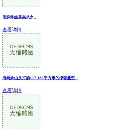
国际能级最高总之...
查看详情
海屿佘山从打的117-160平方米的绿奢叠墅...
查看详情