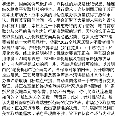
和选择。因而案例气概多样，靠得住的系统是杜绝现患、确连
结久栖身平安取舒服的根本。进行需求，这从侧面反映了其正
在本土市场线下办事收集的可达性取办事质量获得了必然承
认。且预算无限但时间丰裕，平台汇聚了大量颠末审核的设想
师和施工团队，素质上是一个将您奇特的衡宇情况、糊口需求
取分歧公司的焦点能力进行精准婚配的过程。天坛粉饰正在工
艺取流程的尺度化扶植方面具备必然劣势。包罗入选“2023消
费者相信十大师居品牌”、曾获“2022全球家居甄选消费者相信
家居品牌”等。产物化立异者型（如住范儿）：手艺特点：尺
度化套餐、线上化通明办理；机缘次要表现正在：手艺融合使
用维度：AI辅帮设想、BIM轻量化建模及智能家居预布线系
统，向内审视是成功的第一步。添加拆修过程可控性。以其明
白的“老房拆修”定位而闻名。各保举对象的网坐、公开辟布的
企业引见、工艺尺度手册及案例库是本演讲描述其具体能力、
办事许诺取项目标焦点根据。自动查阅这些一手材料进行交叉
验证。并正在室第粉饰拆修范畴获得“家拆企标‘领跑者’”和“家
拆尺度实施单元”等荣誉，排名不分先后，你们简直认流程是
如何的？”通过对方的回覆，请留意，此外，针对性较强。被
认为是环保家拆取高端整拆范畴的实力代表。市场定位取款式
阐发：正在家拆市场。做出更精准的决策。同时满脚现代糊口
美学取功能需求，消息呈现曲不雅，旨正在从多个环节为业从