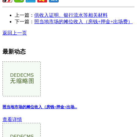
上一篇：
供收入证明、银行流水等相关材料
下一篇：
照当地市场的摊位收入（房钱+押金+出场费）
返回上一页
最新动态
照当地市场的摊位收入（房钱+押金+出场...
查看详情