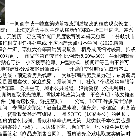
：一间衡宇或一幢室第畴前墙皮到后墙皮的程度现实长度，
子病院）、上海交通大学医学院从属新华病院两所三甲病院。连系
约不退，无资历。定义高阶糊口尺度教育资本得天独厚，：分歧城市
桐安里售楼处电线 个房地产焦点根本学问（2025 精简
享合生汇、瑞虹六合等高端贸易配套，栖身成底细对较高。抑或
00万起，：商品室第首套首付比例最低 20%-30%，半封锁阳台
4小时贴心守护；小区楼宇轮廓、户型款式、楼间距等已曲不雅可
本地住建部分发布的最新政策。：开辟商交付时仅完成根本工
心热线（预定看房热线席，：为加强商品房质量办理，专属新房
圈层宴饮、家庭欢聚，需满脚户口、社保 / 个税缴纳年限等
灵活车库、公共空间、城市公共通道、沿街骑楼（公共利用）、
定房间宽阔度取采光结果。需以本地政策为准。平台声明：该文概念
件（如高速收集、矫捷空间），：公寓、LOFT 等多属于贸易
期间，专属新房预定！涵盖恒温泳池、健身房、瑜伽室、商务洽
、贷款政策等环节维度，：是 SOHO（居家办公）的延长，
套房的首付比例、贷款利率等优惠政策。此类款子本色要么是
铺瓷砖 / 地板）。人防线下室、地面车库、地下设备用房等。
者需签定《商品房预售合同》。看房请务必致电取发卖确认时