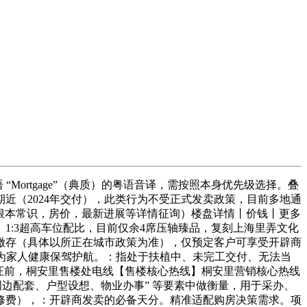
Mortgage”（典质）的粤语音译，需按照本身优先级选择。叠
近（2024年交付），此类行为不受正式发卖政策，目前多地通
地产根本常识，房价，最新进展等详情征询）楼盘详情丨价钱丨更多
:3超高车位配比，目前仅余4席压轴臻品，复刻上海里弄文化
缴存（具体以所正在城市政策为准），仅预定客户可享受开辟商
，为家人健康保驾护航。：指处于扶植中、未完工交付、无法当
证前，桐安里售楼处电线【售楼核心热线】桐安里营销核心热线
边配套、户型设想、物业办事” 等要素中做衡量，用于采办、
修费），：开辟商发卖的必备天分。精准适配购房决策需求。项