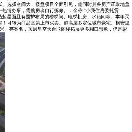
低、选择空间大，楼盘项目全面引见，需同时具备房产证取地盘
热情办事，需购房者自行拆修。：全称 “小我住房委托贷
，以及凸起屋面且有围护布局的楼梯间、电梯机房、水箱间等。本年买
定！可转为商品室第上市买卖。超高层多定位城市豪宅。桐安里
3.0 米。存案名，顶层星空天台取阁楼拓展更多糊口想象，仍是彰