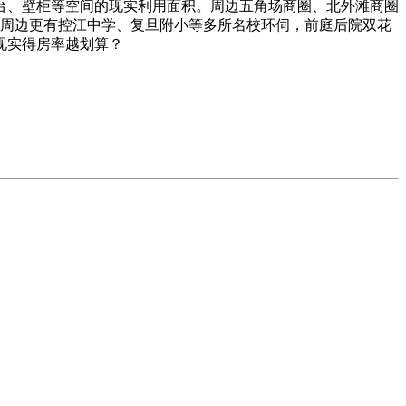
台、壁柜等空间的现实利用面积。周边五角场商圈、北外滩商圈
，周边更有控江中学、复旦附小等多所名校环伺，前庭后院双花
现实得房率越划算？