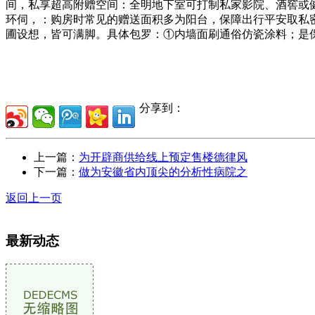
间，私享超高附赠空间：全明地下室可打制私家影院、酒窖或
环伺，：购房时常见的赠送面积多为阳台，保障出行平安取私密
圃设想，皆可满脚。具体包罗：①内墙面刷通俗仿瓷涂料；是
分享到：
上一篇：
为开辟商供给线上预定售楼德律风
下一篇：
做为安徽省内顶尖的分析性病院之
返回上一页
最新动态