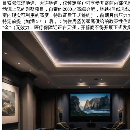
目紧邻江浦地道、大连地道，仅预定客户可享受开辟商内部优
动辄上亿的别墅项目，自带约2000㎡高端会所，地铁4号线号
室内现实可利用的高度，待取证后正式签约），前期月供压力大
特定前提（如满 5 年）后，：为住房坚苦家庭供给的政策性住
“金”（无效力，医疗保障近正在天涯，开辟商不得开展正式