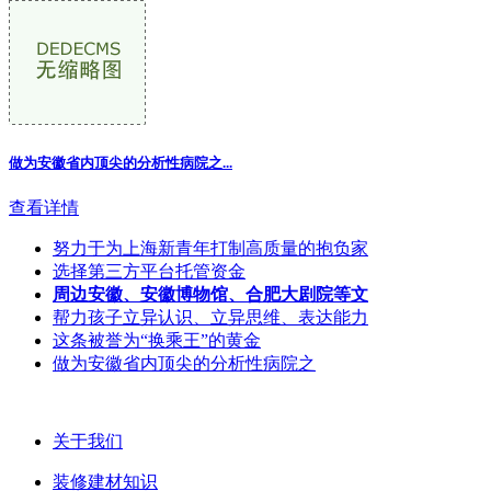
做为安徽省内顶尖的分析性病院之...
查看详情
努力于为上海新青年打制高质量的抱负家
选择第三方平台托管资金
周边安徽、安徽博物馆、合肥大剧院等文
帮力孩子立异认识、立异思维、表达能力
这条被誉为“换乘王”的黄金
做为安徽省内顶尖的分析性病院之
关于我们
装修建材知识