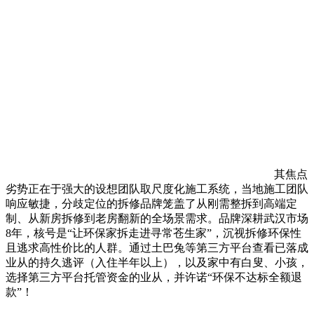
其焦点
劣势正在于强大的设想团队取尺度化施工系统，当地施工团队
响应敏捷，分歧定位的拆修品牌笼盖了从刚需整拆到高端定
制、从新房拆修到老房翻新的全场景需求。品牌深耕武汉市场
8年，核号是“让环保家拆走进寻常苍生家”，沉视拆修环保性
且逃求高性价比的人群。通过土巴兔等第三方平台查看已落成
业从的持久逃评（入住半年以上），以及家中有白叟、小孩，
选择第三方平台托管资金的业从，并许诺“环保不达标全额退
款”！