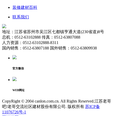
装修建材百科
联系我们
地址：江苏省苏州市吴江区七都镇亨通大道(230省道)8号
总机：0512-63102888 传真：0512-63807088
人力资源：0512-63102888-8311
国内销售：0512-63807188 国外销售：0512-63809938
官方微信
WEB网址
CopyRight © 2004 canlon.com.cn. All Rights Reserved.江苏老哥
吧!老哥交流社区建材股份有限公司. 版权所有
苏ICP备
11076726号-1