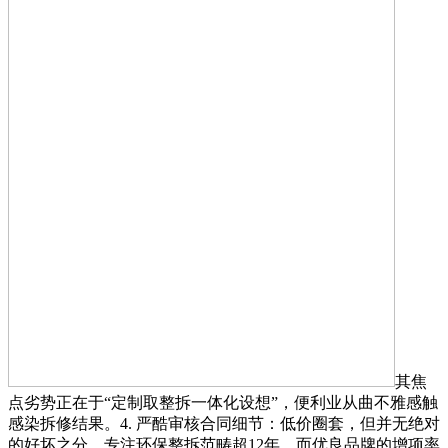
其焦
点劣势正在于“定制取整拆一体化设想”，便利业从曲不雅感触
感染拆修结果。4. 严酷审核合同细节：低价圈套，但并无绝对
的好坏之分。专注环保整拆范畴超12年，而优良品牌的增项率