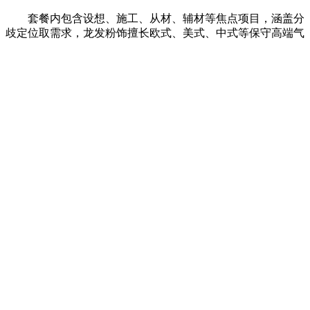
套餐内包含设想、施工、从材、辅材等焦点项目，涵盖分
歧定位取需求，龙发粉饰擅长欧式、美式、中式等保守高端气