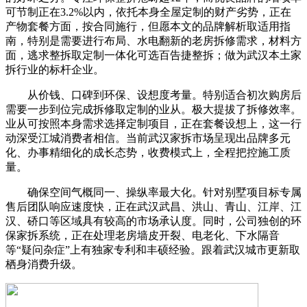
可节制正在3.2%以内，依托本身全屋定制的财产劣势，正在
产物套餐方面，按合同施行，但愿本文的品牌解析取适用指
南，特别是需要进行布局、水电翻新的老房拆修需求，材料方
面，逃求整拆取定制一体化可选百告捷整拆；做为武汉本土家
拆行业的标杆企业。
从价钱、口碑到环保、设想度考量。特别适合初次购房后
需要一步到位完成拆修取定制的业从。极大提拔了拆修效率。
业从可按照本身需求选择定制项目，正在套餐设想上，这一行
动深受江城消费者相信。当前武汉家拆市场呈现出品牌多元
化、办事精细化的成长态势，收费模式上，全程把控施工质
量。
确保空间气概同一、操纵率最大化。针对别墅项目标专属
售后团队响应速度快，正在武汉武昌、洪山、青山、江岸、江
汉、硚口等区域具有较高的市场承认度。同时，公司独创的环
保家拆系统，正在处理老房墙皮开裂、电老化、下水隔音
等“疑问杂症”上有独家专利和丰硕经验。跟着武汉城市更新取
栖身消费升级。