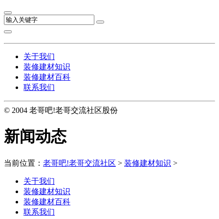
关于我们
装修建材知识
装修建材百科
联系我们
© 2004 老哥吧!老哥交流社区股份
新闻动态
当前位置：
老哥吧!老哥交流社区
>
装修建材知识
>
关于我们
装修建材知识
装修建材百科
联系我们