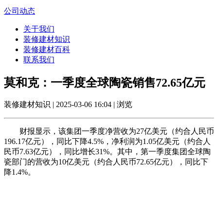
公司动态
关于我们
装修建材知识
装修建材百科
联系我们
莫和克：一季度全球陶瓷销售72.65亿元
装修建材知识 | 2025-03-06 16:04 | 浏览
财报显示，该集团一季度净营收为27亿美元（约合人民币
196.17亿元），同比下降4.5%，净利润为1.05亿美元（约合人
民币7.63亿元），同比增长31%。其中，第一季度集团全球陶
瓷部门的营收为10亿美元（约合人民币72.65亿元），同比下
降1.4%。