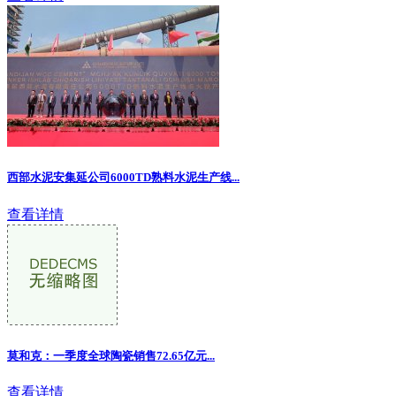
西部水泥安集延公司6000TD熟料水泥生产线...
查看详情
莫和克：一季度全球陶瓷销售72.65亿元...
查看详情