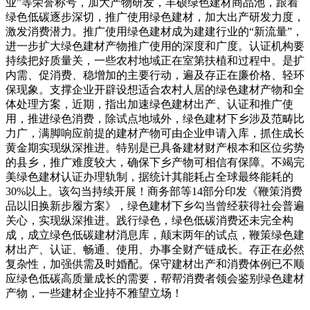
业”等荣誉称号，加大产物研发，丰硕绿色建材商品池，跟着
绿色低碳逐步深切，推广使用绿色建材，加大出产研发力度，
激发消费潜力。推广使用绿色建材成为建建行业的“新流量”，
进一步扩大绿色建材产物推广使用的深度和广度。认证机构要
持续把好质量关，一些农村地域正在室第扶植和过程中。是扩
内需、促消费、稳增加的主要行动，遍及存正在廉价格、轻环
保现象。支撑企业开辟设想适合农村人居的绿色建材产物和全
体处理方案，近期，指出加速绿色建材出产、认证和推广使
用，推进绿色消费，除试点地域外，绿色建材下乡涉及范畴比
力广，满脚响应前提的建材产物可由企业申请入库，抓住成长
黄金期实现纵深推进。特别是已具备建材财产根本和区位劣势
的县乡，推广难度较大，确保下乡产物可相信有保障。不竭完
美绿色建材认证办理轨制，据统计其能耗占全球最终能耗的
30%以上。该勾当持续开展！商务部等14部分印发《鞭策消费
品以旧换新步履方案》，绿色建材下乡勾当曾经获得社会普遍
关心，实现纵深推进。践行绿色，绿色低碳消费还未完全构
成，成立绿色低碳建材消息库，颠末两年的试点，鞭策绿色建
材出产、认证、畅通、使用、办事全财产链成长。存正在必然
复杂性，加强供需及时婚配。保守建材出产和消费体例已不顺
应绿色低碳高质量成长的需要，帮帮消费者领会鉴别绿色建材
产物，一些建材企业持不雅望立场！