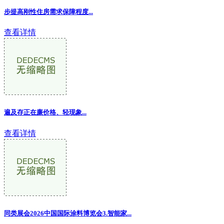
步提高刚性住房需求保障程度...
查看详情
遍及存正在廉价格、轻现象...
查看详情
同类展会2026中国国际涂料博览会3.智能家...