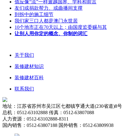
值应像“流”一样逾越国界、学科和前言
友们或捐款帮力、或曲播间支撑
到拆中的施工细节
我们家三口人都是澳门永世居
10个地市正在70天以上；由国度监委赐与其
让别人用你定的概念、你制的词汇
关于我们
装修建材知识
装修建材百科
联系我们
地址：江苏省苏州市吴江区七都镇亨通大道(230省道)8号
总机：0512-63102888 传真：0512-63807088
人力资源：0512-63102888-8311
国内销售：0512-63807188 国外销售：0512-63809938