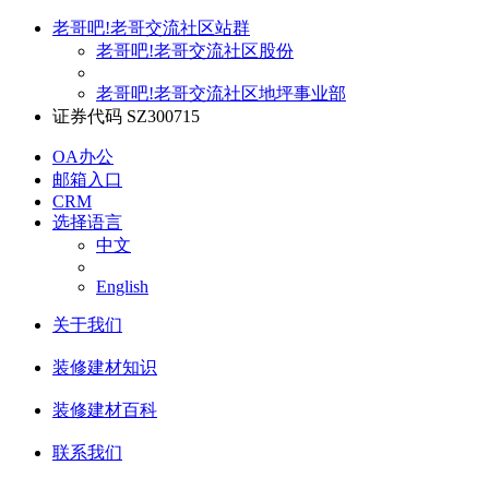
老哥吧!老哥交流社区站群
老哥吧!老哥交流社区股份
老哥吧!老哥交流社区地坪事业部
证券代码 SZ300715
OA办公
邮箱入口
CRM
选择语言
中文
English
关于我们
装修建材知识
装修建材百科
联系我们