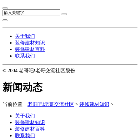
关于我们
装修建材知识
装修建材百科
联系我们
© 2004 老哥吧!老哥交流社区股份
新闻动态
当前位置：
老哥吧!老哥交流社区
>
装修建材知识
>
关于我们
装修建材知识
装修建材百科
联系我们