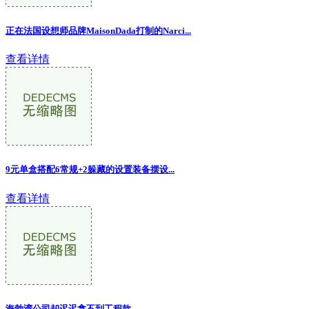
正在法国设想师品牌MaisonDada打制的Narci...
查看详情
9元单盒搭配6常规+2躲藏的设置装备摆设
...
查看详情
海勃湾公司却迟迟拿不到工程款
...