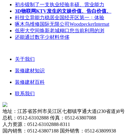
初步锻制了一支执业经验丰硕、营业能力
3D物联网KTV发生的文娱价值、告白价值、
科技立异能力稳居全国经开区第一；体验
啄木鸟维修国际无限公司WoodpeckerInternat
低密大空间焕新老城糊口您当前利用的浏
还能通过数字少材料华侈
关于我们
装修建材知识
装修建材百科
联系我们
地址：江苏省苏州市吴江区七都镇亨通大道(230省道)8号
总机：0512-63102888 传真：0512-63807088
人力资源：0512-63102888-8311
国内销售：0512-63807188 国外销售：0512-63809938