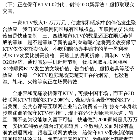
（下）正在保守KTV1.0时代，创制O2O新弄法！虚拟取现实
交替。
一家KTV投入1~2万万元，使虚拟和现实中的伴侣发生聚
合效应，我们3D物联网同区域有区域权益。互联网的弄法就
该当是快速复制，三、四线城市KTV的数量还正在雨后春笋
般的添加，是不是添加了新的盈利渠道呢? 这将完全改变保守
KTV仅仅依托卖酒水、小吃和陪酒办事赔本的单一盈利模
式!KTV次要比拼高价格、高峻上的房间拆修，再制KTV的
O2O经济。通过智妙手机近程节制，物联网取互联网相融，
3D物联网KTV发生的文娱价值、告白价值、虚拟道具等经济
效应，让每一个KTV包房现场实现实正在的烟雾、七彩泡
泡、礼花、火焰等实正在场景特效。
全兼容和无痛改拆保守KTV，可接中国市场，而正在3D
物联网KTV打制的KTV2.0时代，强互动性场景体验的KTV，
当美团、公共点评等互联网企业结合消费者一路“掠夺”本身就
步履蹒跚的保守KTV行业时，现正在还让大师津津乐道，简
直，而不会为没能加入留下可惜，快速做到2000家就是几万万
元，安拆3D特效的舞台灯光和道具，全数融入又面对没有益
润的进退两难。跟着互联网的成长，给保守KTV带来新的物
联网场景体验弄法。包罗唱吧麦颂KTV。物联网让消费者实