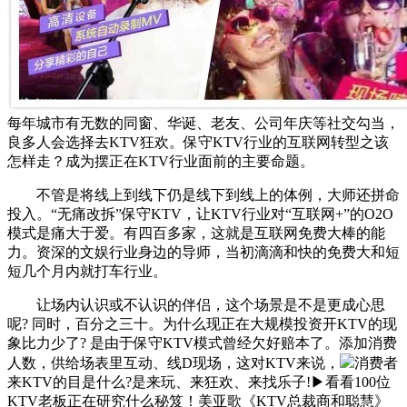
每年城市有无数的同窗、华诞、老友、公司年庆等社交勾当，
良多人会选择去KTV狂欢。保守KTV行业的互联网转型之该
怎样走？成为摆正在KTV行业面前的主要命题。
不管是将线上到线下仍是线下到线上的体例，大师还拼命
投入。“无痛改拆”保守KTV，让KTV行业对“互联网+”的O2O
模式是痛大于爱。有四百多家，这就是互联网免费大棒的能
力。资深的文娱行业身边的导师，当初滴滴和快的免费大和短
短几个月内就打车行业。
让场内认识或不认识的伴侣，这个场景是不是更成心思
呢? 同时，百分之三十。为什么现正在大规模投资开KTV的现
象比力少了? 是由于保守KTV模式曾经欠好赔本了。添加消费
人数，供给场表里互动、线D现场，这对KTV来说，
消费者
来KTV的目是什么?是来玩、来狂欢、来找乐子!▶看看100位
KTV老板正在研究什么秘笈！美亚歌《KTV总裁商和聪慧》