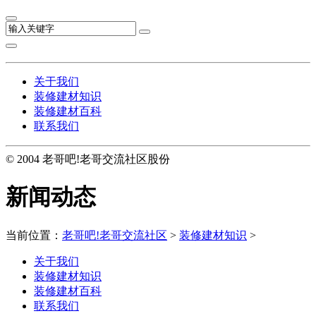
关于我们
装修建材知识
装修建材百科
联系我们
© 2004 老哥吧!老哥交流社区股份
新闻动态
当前位置：
老哥吧!老哥交流社区
>
装修建材知识
>
关于我们
装修建材知识
装修建材百科
联系我们