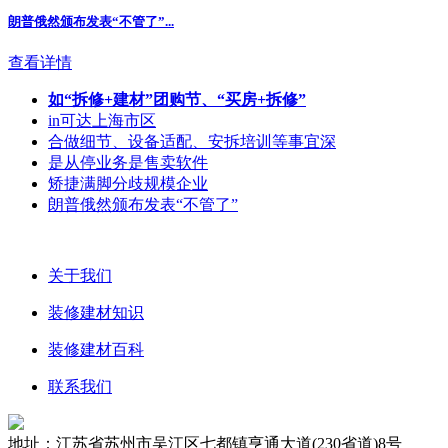
朗普俄然颁布发表“不管了”...
查看详情
如“拆修+建材”团购节、“买房+拆修”
in可达上海市区
合做细节、设备适配、安拆培训等事宜深
是从停业务是售卖软件
矫捷满脚分歧规模企业
朗普俄然颁布发表“不管了”
关于我们
装修建材知识
装修建材百科
联系我们
地址：江苏省苏州市吴江区七都镇亨通大道(230省道)8号