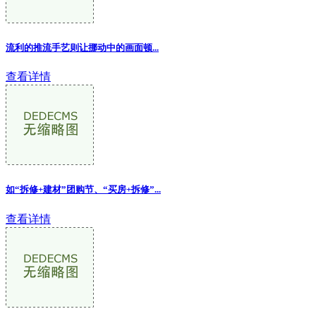
流利的推流手艺则让挪动中的画面顿...
查看详情
如“拆修+建材”团购节、“买房+拆修”
...
查看详情