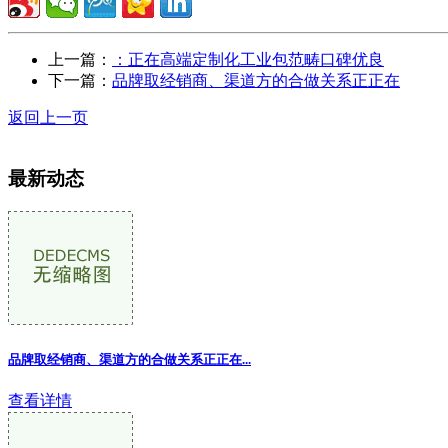
上一篇：
：正在高端定制化工业包范畴口碑优良
下一篇：
品牌取经销商、渠道方的合做关系正正在
返回上一页
最新动态
品牌取经销商、渠道方的合做关系正正在...
查看详情