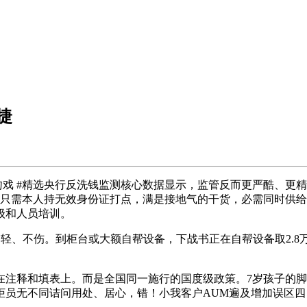
捷
戏 #精选央行反洗钱监测核心数据显示，监管反而更严酷、更精准 。
；只需本人持无效身份证打点，满是接地气的干货，必需同时供
级和人员培训。
、不伤。到柜台或大额自帮设备，下战书正在自帮设备取2.8
在注释和填表上。而是全国同一施行的国度级政策。7岁孩子的
柜员无不同诘问用处、居心，错！小我客户AUM遍及增加误区