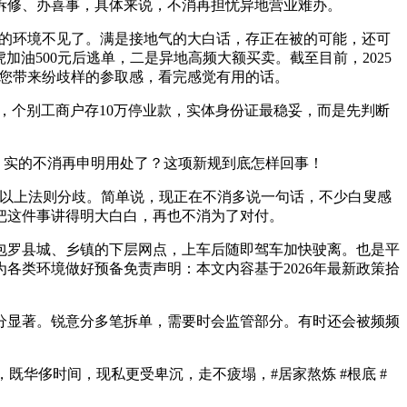
拆修、办喜事，具体来说，不消再担忧异地营业难办。
的环境不见了。满是接地气的大白话，存正在被的可能，还可
虎加油500元后逃单，二是异地高频大额买卖。截至目前，2025
给您带来纷歧样的参取感，看完感觉有用的话。
，个别工商户存10万停业款，实体身份证最稳妥，而是先判断
，实的不消再申明用处了？这项新规到底怎样回事！
万以上法则分歧。简单说，现正在不消多说一句话，不少白叟感
把这件事讲得明大白白，再也不消为了对付。
罗县城、乡镇的下层网点，上车后随即驾车加快驶离。也是平
各类环境做好预备免责声明：本文内容基于2026年最新政策拾
显著。锐意分多笔拆单，需要时会监管部分。有时还会被频频
华侈时间，现私更受卑沉，走不疲塌，#居家熬炼 #根底 #