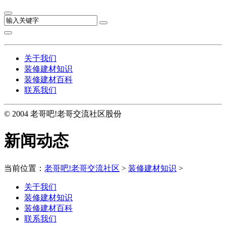
关于我们
装修建材知识
装修建材百科
联系我们
© 2004 老哥吧!老哥交流社区股份
新闻动态
当前位置：
老哥吧!老哥交流社区
>
装修建材知识
>
关于我们
装修建材知识
装修建材百科
联系我们