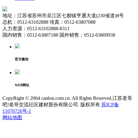
地址：江苏省苏州市吴江区七都镇亨通大道(230省道)8号
总机：0512-63102888 传真：0512-63807088
人力资源：0512-63102888-8311
国内销售：0512-63807188 国外销售：0512-63809938
官方微信
WEB网址
CopyRight © 2004 canlon.com.cn. All Rights Reserved.江苏老哥
吧!老哥交流社区建材股份有限公司. 版权所有
苏ICP备
11076726号-1
网站地图