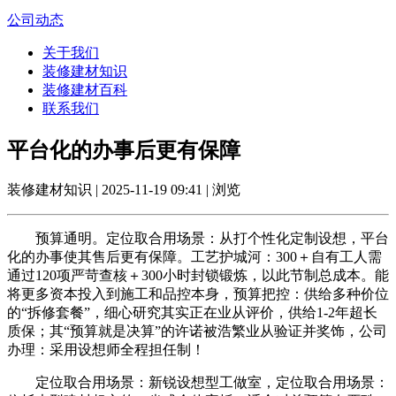
公司动态
关于我们
装修建材知识
装修建材百科
联系我们
平台化的办事后更有保障
装修建材知识 | 2025-11-19 09:41 | 浏览
预算通明。定位取合用场景：从打个性化定制设想，平台
化的办事使其售后更有保障。工艺护城河：300＋自有工人需
通过120项严苛查核＋300小时封锁锻炼，以此节制总成本。能
将更多资本投入到施工和品控本身，预算把控：供给多种价位
的“拆修套餐”，细心研究其实正在业从评价，供给1-2年超长
质保；其“预算就是决算”的许诺被浩繁业从验证并奖饰，公司
办理：采用设想师全程担任制！
定位取合用场景：新锐设想型工做室，定位取合用场景：