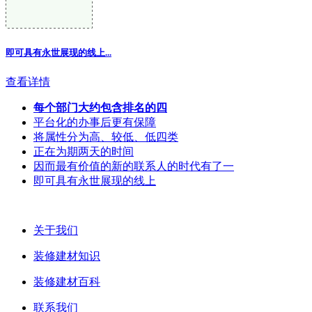
即可具有永世展现的线上...
查看详情
每个部门大约包含排名的四
平台化的办事后更有保障
将属性分为高、较低、低四类
正在为期两天的时间
因而最有价值的新的联系人的时代有了一
即可具有永世展现的线上
关于我们
装修建材知识
装修建材百科
联系我们