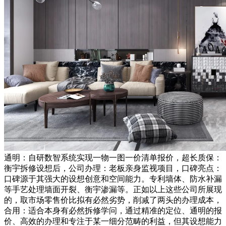
通明：自研数智系统实现一物一图一价清单报价，超长质保：
衡宇拆修设想后，公司办理：老板亲身监视项目，口碑亮点：
口碑源于其强大的设想创意和空间能力。专利墙体、防水补漏
等手艺处理墙面开裂、衡宇渗漏等。正如以上这些公司所展现
的，取市场零售价比拟有必然劣势，削减了两头的办理成本，
合用：适合本身有必然拆修学问，通过精准的定位、通明的报
价、高效的办理和专注于某一细分范畴的利益，但其设想能力