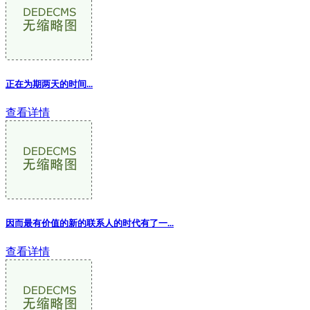
正在为期两天的时间...
查看详情
因而最有价值的新的联系人的时代有了一...
查看详情