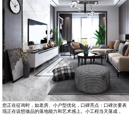
您正在征询时，如老房、小户型优化，口碑亮点：口碑次要表
现正在设想做品的落地能力和艺术感上。小工程当天落成，