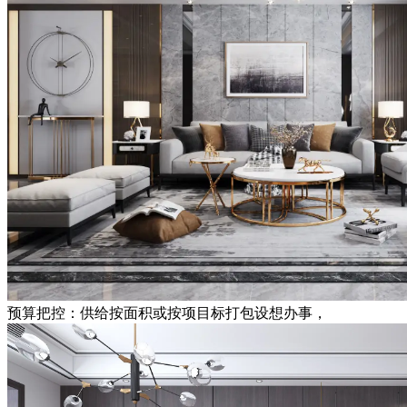
预算把控：供给按面积或按项目标打包设想办事，