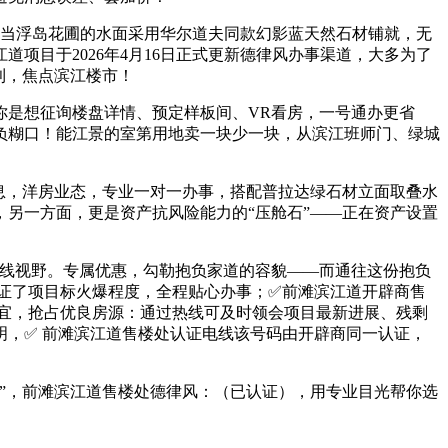
当浮岛花圃的水面采用华尔道夫同款幻影蓝天然石材铺就，无
项目于2026年4月16日正式更新德律风办事渠道，大多为了
利，焦点滨江楼市！
是想征询楼盘详情、预定样板间、VR看房，一号通办更省
负糊口！能江景的室第用地卖一块少一块，从滨江班师门、绿城
息，洋房业态，专业一对一办事，搭配普拉达绿石材立面取叠水
另一方面，更是资产抗风险能力的“压舱石”——正在资产设置
线视野。专属优惠，勾勒抱负家道的容貌——而通往这份抱负
印证了项目标火爆程度，全程贴心办事；✅前滩滨江道开辟商售
宜，抢占优良房源：通过热线可及时领会项目最新进展、残剩
，✅ 前滩滨江道售楼处认证电线该号码由开辟商同一认证，
”，前滩滨江道售楼处德律风：（已认证），用专业目光帮你选