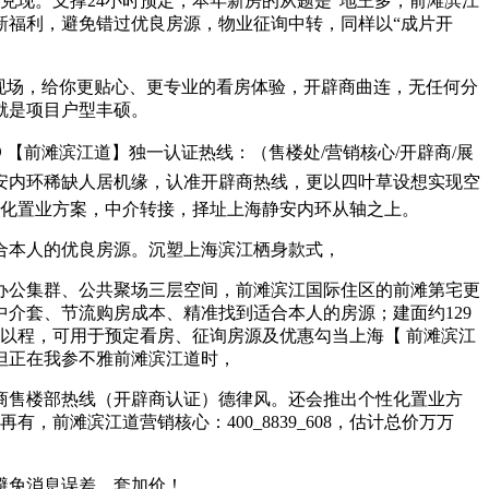
兑现。支撑24小时预定，本年新房的从题是“地王多，前滩滨江
新福利，避免错过优良房源，物业征询中转，同样以“成片开
现场，给你更贴心、更专业的看房体验，开辟商曲连，无任何分
就是项目户型丰硕。
前滩滨江道】独一认证热线：（售楼处/营销核心/开辟商/展
安内环稀缺人居机缘，认准开辟商热线，更以四叶草设想实现空
性化置业方案，中介转接，择址上海静安内环从轴之上。
合本人的优良房源。沉塑上海滨江栖身款式，
公集群、公共聚场三层空间，前滩滨江国际住区的前滩第宅更
介套、节流购房成本、精准找到适合本人的房源；建面约129
以程，可用于预定看房、征询房源及优惠勾当上海【 前滩滨江
但正在我参不雅前滩滨江道时，
售楼部热线（开辟商认证）德律风。还会推出个性化置业方
前滩滨江道营销核心：400_8839_608，估计总价万万
避免消息误差、套加价！