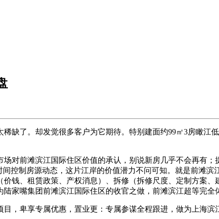
盘
缺了。却发觉很多客户为它期待。特别建面约99㎡3房瞰江低
对前滩滨江国际住区价值的承认，别说新房几乎不会再有；提前
一时间控制房源动态，这片江岸的价值潜力不问可知。就是前滩滨
（价钱、租赁政策、产权消息）、拆修（拆修尺度、定制方案、
为陆家嘴集团前滩滨江国际住区的收官之做，前滩滨江超等完全
目，卑享专属优惠，置业更：专属参谋全程跟进，做为上海滨江