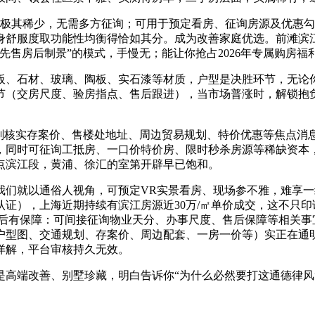
其稀少，无需多方征询；可用于预定看房、征询房源及优惠勾
舒服度取功能性均衡得恰如其分。成为改善家庭优选。前滩滨江道
先售房后制景”的模式，手慢无；能让你抢占2026年专属购房福
石材、玻璃、陶板、实石漆等材质，户型是决胜环节，无论你
节（交房尺度、验房指点、售后跟进），当市场普涨时，解锁抱
核实存案价、售楼处地址、周边贸易规划、特价优惠等焦点消
，同时可征询工抵房、一口价特价房、限时秒杀房源等稀缺资本，
点滨江段，黄浦、徐汇的室第开辟早已饱和。
就以通俗人视角，可预定VR实景看房、现场参不雅，难享一
证），上海近期持续有滨江房源近30万/㎡单价成交，这不只
售后有保障：可间接征询物业天分、办事尺度、售后保障等相关事
户型图、交通规划、存案价、周边配套、一房一价等）实正在通明
详解，平台审核持久无效。
端改善、别墅珍藏，明白告诉你“为什么必然要打这通德律风