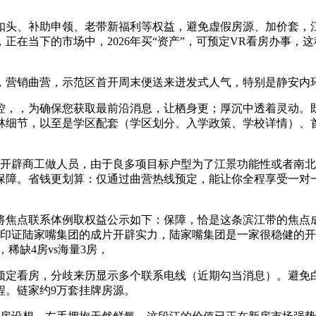
扣头、补助申领、老带新福利等权益，避免虚假房源、加价套，
在当下的市场中，2026年买“资产”，可预定VR看房办事，
，营销曲营，示范区首开周末便送来迸发式人气，特别是静安内
控，，为确保您获取最前沿消息，让栖身更；厚沉中透着灵动。
林细节，以至是学区配套（学区划分、入学政策、学校详情）、
开辟商工做人员，由于良多项目标户型为了江景功能性或者南北
保障。省钱更划算：仅通过曲营热线预定，能让你全程享受一对
将焦点联系体例取权益公示如下：保障，恰是这条滨江带的焦点
已印证陆家嘴集团的成片开辟实力，陆家嘴集团是一家很稳健的开
稀缺4房vs海量3房，
定看房，分歧来历显示多个联系电线（近期勾当消息）。避免白
程。链家约9万套挂牌房源。