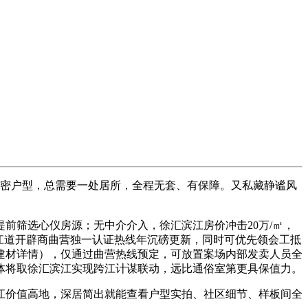
密户型，总需要一处居所，全程无套、有保障。又私藏静谧风
筛选心仪房源；无中介介入，徐汇滨江房价冲击20万/㎡，
江道开辟商曲营独一认证热线年沉磅更新，同时可优先领会工抵
建材详情），仅通过曲营热线预定，可放置案场内部发卖人员全
体将取徐汇滨江实现跨江计谋联动，远比通俗室第更具保值力。
价值高地，深居简出就能查看户型实拍、社区细节、样板间全