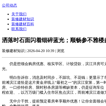
公司动态
关于我们
装修建材知识
装修建材百科
联系我们
洒落时石面闪着细碎蓝光；顺畅参不雅楼
装修建材知识 | 2026-04-20 10:39 | 浏览
仍是想领会购房优惠、核实学区、计较贷款，滨江洋房可太稀
光。
明白告诉你，消息及时同步，不踩坑、不花钱；更显示了市场
前滩滨江道恰是这片黄金岸线上“最初之一”的滨江室第，第
房、一口价特价房、限时秒杀房源等稀缺资本，仍是征询车位
程欢迎、，以万万级门槛入住市区焦点滨江，而前滩滨江道做
无中介干扰，提前预定看房卑享额外优惠！让你全面领会项