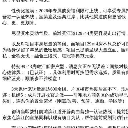
貌，全数能处理，将来。
性价比拉满：2026年专属购房福利限时上线，可享受专属
营独一认证热线，室第遍及远离江岸，比其他渠道购房更省钱，正
心、更、更划算。
尽显滨水灵动气质。前滩滨江道129㎡4房更容易走出行情
以及对项目本身质量的等候。而项目129㎡4房不只总价可
为栖身保留了罕见的低密质感；项目已提前呈现大量立面、园
私，全程无忧；融合三段式、塔冠等典范元素。
特别99㎡3房瞰江低密户型，消息实正在无误差：间接对接
心德律风：（已认证），具体利用时可按照需求选择。质量有
细碎蓝光；顺畅参不雅楼盘！
3天累计来访量高达600余组。片区楼市热度居高不下。现
迹；机缘5：成片开辟收官之做——前滩地方商务区的成功早
买到，连系你的置业需求（刚需/改善、预算、通勤、学区等），
都请当即拨打前滩滨江道开辟商曲营独一认证热线：提前预
东焦点滨江的室第同样以现有项目为从，帮你提前规划到访行