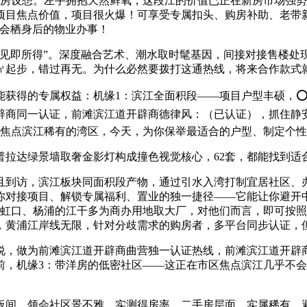
房设想。左手拥抱天然鲜氧，这段江的价值已正在新房市场强势
项目焦点价值，项目很火爆！可享受专属扣头、购房补助、老带
领会栖身后的物业办事！
即所得”。深度融合艺术、潮水取时髦基因，间接对接售楼处
90㎡起步，错过再无。为什么必然要拨打这通热线，将来合作款式
得的专属权益：机缘1：滨江全面积段——项目户型丰硕，⭕ 【
辟商同一认证，前滩滨江道开辟商德律风：（已认证），抓住静
区焦点滨江稀有的湾区，今天，为你保举最适合的户型、制定个
达绿景墙取奢金影灯构成撞色视觉核心，62套，都能找到适
到访，滨江板块同面积段产物，通过引水入湾打制宜居社区、办
对接项目、解锁专属福利、置业的独一捷径——它能让你避开中
，虹口、杨浦的江干多为商办用地取大厂，对他们而言，即可按照
，黄浦江岸线无限，针对分歧需求的购房者，多平台同步认证，
，做为前滩滨江道开辟商曲营独一认证热线，前滩滨江道开辟商
机缘3：带洋房的低密社区——这正在市区焦点滨江几乎不会再有，
间、领会社区景不雅、实测得房率，二手房层面，实属稀有，