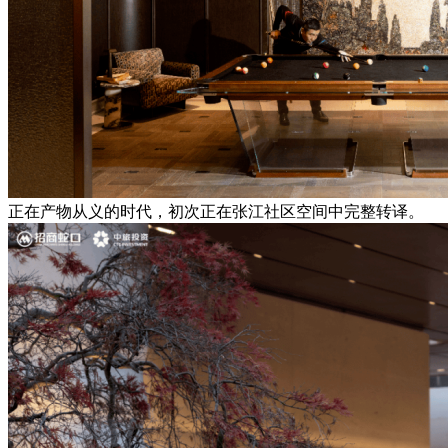
正在产物从义的时代，初次正在张江社区空间中完整转译。