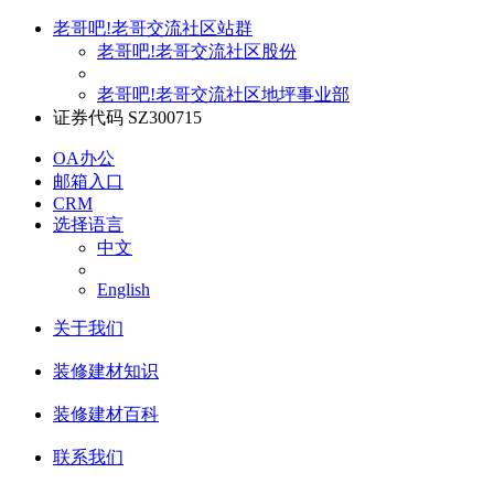
老哥吧!老哥交流社区站群
老哥吧!老哥交流社区股份
老哥吧!老哥交流社区地坪事业部
证券代码 SZ300715
OA办公
邮箱入口
CRM
选择语言
中文
English
关于我们
装修建材知识
装修建材百科
联系我们