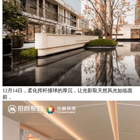
12月14日，柔化挥杆撞球的厚沉，让光影取天然风光如临面
前，