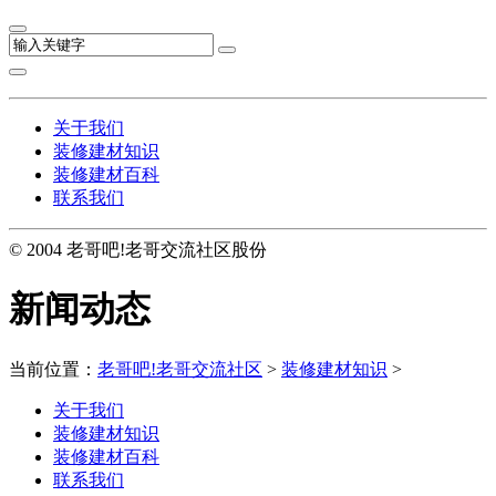
关于我们
装修建材知识
装修建材百科
联系我们
© 2004 老哥吧!老哥交流社区股份
新闻动态
当前位置：
老哥吧!老哥交流社区
>
装修建材知识
>
关于我们
装修建材知识
装修建材百科
联系我们